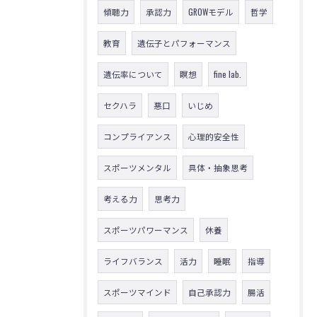
傾聴力
承認力
GROWモデル
哲学
教育
遺伝子とパフォーマンス
遺伝率について
瞑想
fine lab.
セクハラ
悪口
いじめ
コンプライアンス
心理的安全性
スポーツメンタル
具体・抽象思考
考える力
思考力
スポーツパワーマンス
休養
ライフバランス
活力
睡眠
指導
スポーツマインド
自己承認力
腸活