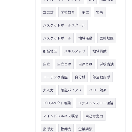
立志式
学校教育
承認
宮崎
バスケットボールスクール
バスケットボール
地域活動
宮崎地区
都城地区
スキルアップ
地域貢献
自立
自立とは
自律とは
学校講演
コーチング講座
自分軸
部活動指導
大人力
確証バイアス
ハロー効果
プロスペクト理論
ファスト＆スロー理論
マインドフルネス瞑想
自己肯定力
指導力
教師力
企業講演