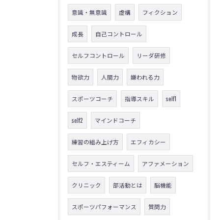
意識・無意識
虚構
フィクション
成長
自己コントロール
セルフコントロール
リーダ研修
物欲力
人間力
嫌われる力
スポーツコーチ
指導スキル
self1
self2
マインドコーチ
練習の組み上げ方
エフィカシー
セルフ・エスティーム
アファメーション
クリニック
部活動とは
脳機能
スポーツパフォーマンス
質問力