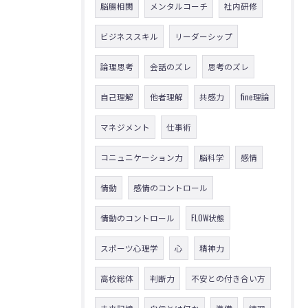
脳腸相関
メンタルコーチ
社内研修
ビジネススキル
リーダーシップ
論理思考
会話のズレ
思考のズレ
自己理解
他者理解
共感力
fine理論
マネジメント
仕事術
コニュニケーション力
脳科学
感情
情動
感情のコントロール
情動のコントロール
FLOW状態
スポーツ心理学
心
精神力
高校総体
判断力
不安との付き合い方