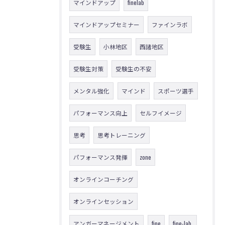
マインドアップ
finelab
マインドアップセミナー
ファインラボ
受験生
小林地区
西諸地区
受験生対策
受験生の不安
メンタル強化
マインド
スポーツ選手
パフォーマンス向上
セルフイメージ
思考
思考トレーニング
パフォーマンス発揮
zone
オンラインコーチング
オンラインセッション
アンガーマネージメント
fine
fine-lab.