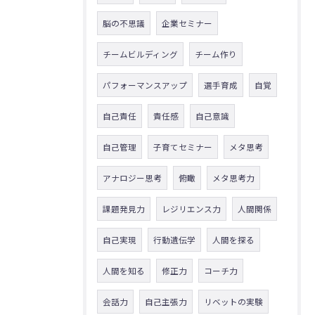
脳の不思議
企業セミナー
チームビルディング
チーム作り
パフォーマンスアップ
選手育成
自覚
自己責任
責任感
自己意識
自己管理
子育てセミナー
メタ思考
アナロジー思考
俯瞰
メタ思考力
課題発見力
レジリエンス力
人間関係
自己実現
行動遺伝学
人間を探る
人間を知る
修正力
コーチ力
会話力
自己主張力
リベットの実験