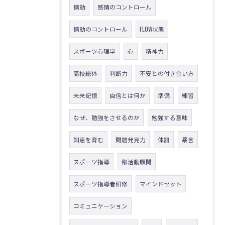
情動
感情のコントロール
情動のコントロール
FLOW状態
スポーツ心理学
心
精神力
高校総体
判断力
不安との付き合い方
未来記憶
自信とは何か
準備
練習
なぜ、勉強をさせるのか
勉強する意味
知恵を育む
問題発見力
体罰
暴言
スポーツ指導
部活動顧問
スポーツ指導者研修
マインドセット
コミュニケーション