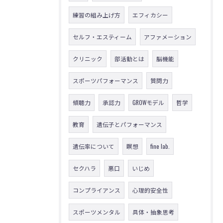
練習の組み上げ方
エフィカシー
セルフ・エスティーム
アファメーション
クリニック
部活動とは
脳機能
スポーツパフォーマンス
質問力
傾聴力
承認力
GROWモデル
哲学
教育
遺伝子とパフォーマンス
遺伝率について
瞑想
fine lab.
セクハラ
悪口
いじめ
コンプライアンス
心理的安全性
スポーツメンタル
具体・抽象思考