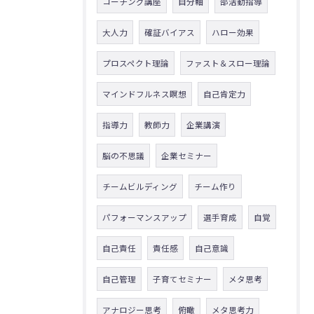
コーチング講座
自分軸
部活動指導
大人力
確証バイアス
ハロー効果
プロスペクト理論
ファスト＆スロー理論
マインドフルネス瞑想
自己肯定力
指導力
教師力
企業講演
脳の不思議
企業セミナー
チームビルディング
チーム作り
パフォーマンスアップ
選手育成
自覚
自己責任
責任感
自己意識
自己管理
子育てセミナー
メタ思考
アナロジー思考
俯瞰
メタ思考力