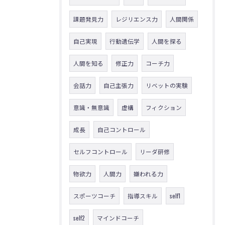
課題発見力
レジリエンス力
人間関係
自己実現
行動遺伝学
人間を探る
人間を知る
修正力
コーチ力
会話力
自己主張力
リベットの実験
意識・無意識
虚構
フィクション
成長
自己コントロール
セルフコントロール
リーダ研修
物欲力
人間力
嫌われる力
スポーツコーチ
指導スキル
self1
self2
マインドコーチ