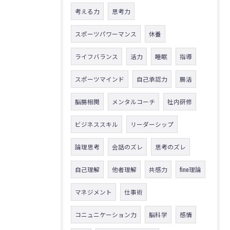
考える力
思考力
スポーツパワーマンス
休養
ライフバランス
活力
睡眠
指導
スポーツマインド
自己承認力
腸活
脳腸相関
メンタルコーチ
社内研修
ビジネススキル
リーダーシップ
論理思考
会話のズレ
思考のズレ
自己理解
他者理解
共感力
fine理論
マネジメント
仕事術
コニュニケーション力
脳科学
感情