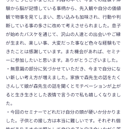
験から脳が記憶している事柄から、先⼊観や⾃分の価値
観で物事を⾒てしまい、思い込みも加味され、⾏動や判
断している事の多さに改めて考えさせられました。息⼦
が始めたバスケを通じて、沢⼭の⼈達との出会いやご縁
が⽣まれ、楽しい事、⼤変だった事など⾊々な経験もで
きたことは感謝しています。また機会があれば、セミナ
ーに参加したいと思います。ありがとうございました。
・無意識の部分に気づかせていただき、今まで⾃分にな
い新しい考え⽅が増えました。家族で森先⽣の話をたく
さんして娘が森先⽣の話を聞くとモチベーションが上が
ると⽣き⽣きとした表情で⾔うので私も嬉しくなりまし
た。
・今回のセミナーでどれだけ⾃分の頭が硬いか分かりま
した。⼦供との接し⽅は本当に難しいです。それぞれ個
性がありますので親として⾃分の⼦と向き合いながら答