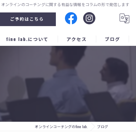
オンラインのコーチングに関する有益な情報をコラムの形で発信します
ご予約はこちら
fine lab.について
アクセス
ブログ
企業セミナー
人材育成
スポーツ
子育て
個別
オンラインコーチングのfine lab.
ブログ