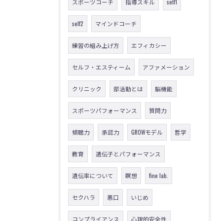
スポーツコーチ
指導スキル
self1
self2
マインドコーチ
練習の組み上げ方
エフィカシー
セルフ・エスティーム
アファメーション
クリニック
部活動とは
脳機能
スポーツパフォーマンス
質問力
傾聴力
承認力
GROWモデル
哲学
教育
遺伝子とパフォーマンス
遺伝率について
瞑想
fine lab.
セクハラ
悪口
いじめ
コンプライアンス
心理的安全性