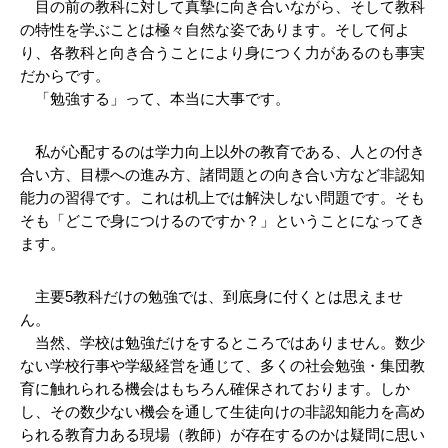
　目の前の教科に対して真摯に向き合いながら、そして教科
の特性を学ぶことは極々自然な姿であります。そして何よ
り、各教科と向き合うことにより身につく力があるのも事実
だからです。
　「勉強する」って、本当に大事です。
　私が心配するのは学力向上以外の教育である、人との付き
合い方、目標への進み方、諸問題との向き合い方など非認知
能力の習得です。これは机上では解決しない問題です。そも
そも「どこで身につけるのですか？」ということになってき
ます。
　主要5教科だけの勉強では、到底身に付くとは思えませ
ん。
　当然、学校は勉強だけをするところではありません。数少
ない学校行事や学級経営を通じて、多くの社会勉強・集団教
育に触れられる機会はもちろん確保されております。しか
し、その数少ない機会を通して生徒向けの非認知能力を高め
られる教育力ある現場（教師）が存在するのかは疑問に思い