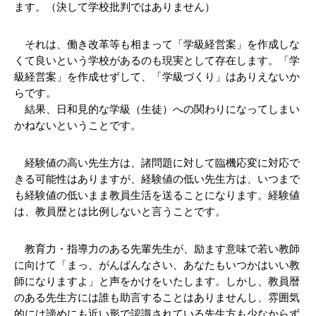
ます。（決して学校批判ではありません）
　それは、働き改革等も相まって「学級経営案」を作成しな
くて良いという学校があるのも現実として存在します。
「学
級経営案」を作成せずして、「学級づくり」はありえないか
らです。
　結果、日和見的な学級（生徒）への関わりになってしまい
かねないということです。
　経験値の高い先生方は、諸問題に対して臨機応変に対応で
きる可能性はありますが、経験値の低い先生方は、いつまで
も経験値の低いまま教員生活を送ることになります。
経験値
は、教員歴とは比例しないと言うことです。
　教育力・指導力のある先輩先生が、励ます意味で若い教師
に向けて「まっ、がんばんなさい、あなたもいつかはいい教
師になりますよ」と声をかけをいたします。しかし、教員暦
のある
先生方には誰も助言することはありませんし、雰囲気
的には諦めにも近い形で認識されている先生方も少なからず