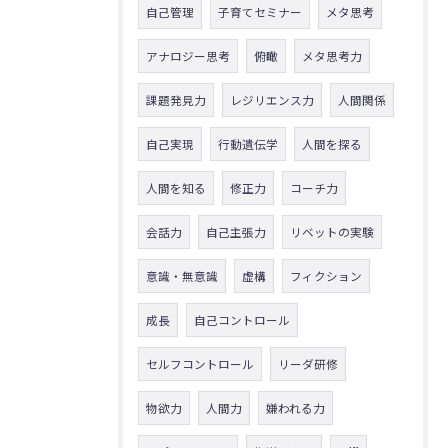
自己管理
子育てセミナー
メタ思考
アナロジー思考
俯瞰
メタ思考力
課題発見力
レジリエンス力
人間関係
自己実現
行動遺伝学
人間を探る
人間を知る
修正力
コーチ力
会話力
自己主張力
リベットの実験
意識・無意識
虚構
フィクション
成長
自己コントロール
セルフコントロール
リーダ研修
物欲力
人間力
嫌われる力