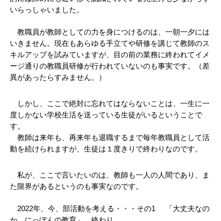
いらっしゃいました。
　教職員が教師としての力を身につけるのは、一朝一夕には
いきません。現在もあらゆる手立てや研修を講じて教師のス
キルアップを試みていますが、目の前の業務に終われてイメ
ージ通りの教職員研修が行われていないのも事実です。（差
異があったらすみません。）
　しかし、ここで絶対に忘れてはならないことは、一生に一
度しかない学校生活を送っている生徒がいるということで
す。
　教師は来年も、再来年も退職するまで毎年教職員として活
動を続けられますが、生徒は１度きりで終わりなのです。
　私が、ここで言いたいのは、教師も一人の人間であり、ま
た限界があるというのも事実なのです。
　2022年、今、部活動を考える・・・その1     「大丈夫なの
か、にっぽんの教育」　終わり