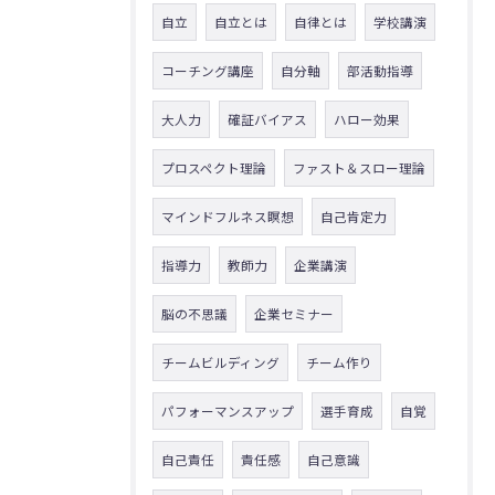
自立
自立とは
自律とは
学校講演
コーチング講座
自分軸
部活動指導
大人力
確証バイアス
ハロー効果
プロスペクト理論
ファスト＆スロー理論
マインドフルネス瞑想
自己肯定力
指導力
教師力
企業講演
脳の不思議
企業セミナー
チームビルディング
チーム作り
パフォーマンスアップ
選手育成
自覚
自己責任
責任感
自己意識