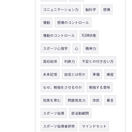
コニュニケーション力
脳科学
感情
情動
感情のコントロール
情動のコントロール
FLOW状態
スポーツ心理学
心
精神力
高校総体
判断力
不安との付き合い方
未来記憶
自信とは何か
準備
練習
なぜ、勉強をさせるのか
勉強する意味
知恵を育む
問題発見力
体罰
暴言
スポーツ指導
部活動顧問
スポーツ指導者研修
マインドセット