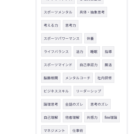
スポーツメンタル
具体・抽象思考
考える力
思考力
スポーツパワーマンス
休養
ライフバランス
活力
睡眠
指導
スポーツマインド
自己承認力
腸活
脳腸相関
メンタルコーチ
社内研修
ビジネススキル
リーダーシップ
論理思考
会話のズレ
思考のズレ
自己理解
他者理解
共感力
fine理論
マネジメント
仕事術