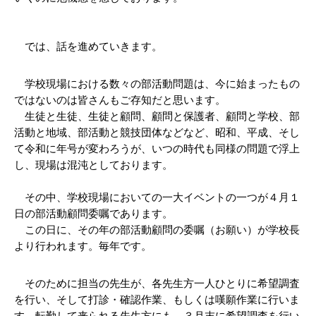
　では、話を進めていきます。
　学校現場における数々の部活動問題は、今に始まったもの
ではないのは皆さんもご存知だと思います。
　生徒と生徒、生徒と顧問、顧問と保護者、顧問と学校、部
活動と地域、部活動と競技団体などなど、昭和、平成、そし
て令和に年号が変わろうが、いつの時代も同様の問題で浮上
し、現場は混沌としております。
　その中、学校現場においての一大イベントの一つが４月１
日の部活動顧問委嘱であります。
　この日に、その年の部活動顧問の委嘱（お願い）が学校長
より行われます。毎年です。
　そのために担当の先生が、各先生方一人ひとりに希望調査
を行い、そして打診・確認作業、もしくは嘆願作業に行いま
す。転勤して来られる先生方にも、３月末に希望調査を行い