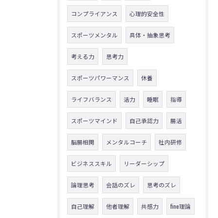
コンプライアンス
心理的安全性
スポーツメンタル
具体・抽象思考
考える力
思考力
スポーツパワーマンス
休養
ライフバランス
活力
睡眠
指導
スポーツマインド
自己承認力
腸活
脳腸相関
メンタルコーチ
社内研修
ビジネススキル
リーダーシップ
論理思考
会話のズレ
思考のズレ
自己理解
他者理解
共感力
fine理論