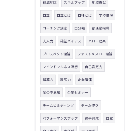
都城地区
スキルアップ
地域貢献
自立
自立とは
自律とは
学校講演
コーチング講座
自分軸
部活動指導
大人力
確証バイアス
ハロー効果
プロスペクト理論
ファスト＆スロー理論
マインドフルネス瞑想
自己肯定力
指導力
教師力
企業講演
脳の不思議
企業セミナー
チームビルディング
チーム作り
パフォーマンスアップ
選手育成
自覚
自己責任
責任感
自己意識