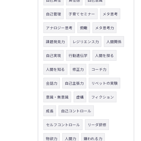
自己管理
子育てセミナー
メタ思考
アナロジー思考
俯瞰
メタ思考力
課題発見力
レジリエンス力
人間関係
自己実現
行動遺伝学
人間を探る
人間を知る
修正力
コーチ力
会話力
自己主張力
リベットの実験
意識・無意識
虚構
フィクション
成長
自己コントロール
セルフコントロール
リーダ研修
物欲力
人間力
嫌われる力