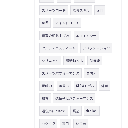
スポーツコーチ
指導スキル
self1
self2
マインドコーチ
練習の組み上げ方
エフィカシー
セルフ・エスティーム
アファメーション
クリニック
部活動とは
脳機能
スポーツパフォーマンス
質問力
傾聴力
承認力
GROWモデル
哲学
教育
遺伝子とパフォーマンス
遺伝率について
瞑想
fine lab.
セクハラ
悪口
いじめ