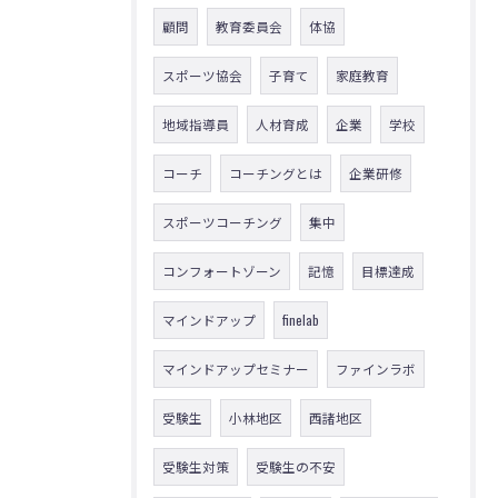
顧問
教育委員会
体協
スポーツ協会
子育て
家庭教育
地域指導員
人材育成
企業
学校
コーチ
コーチングとは
企業研修
スポーツコーチング
集中
コンフォートゾーン
記憶
目標達成
マインドアップ
finelab
マインドアップセミナー
ファインラボ
受験生
小林地区
西諸地区
受験生対策
受験生の不安