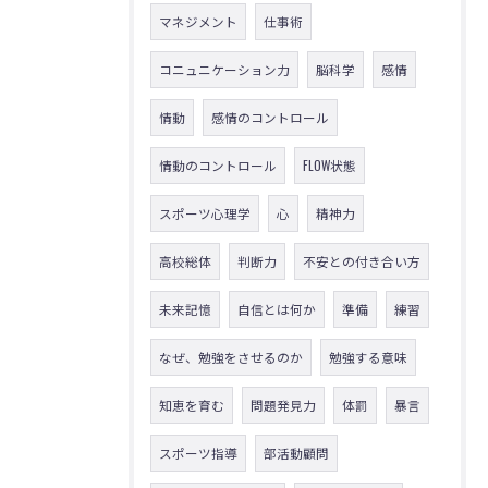
マネジメント
仕事術
コニュニケーション力
脳科学
感情
情動
感情のコントロール
情動のコントロール
FLOW状態
スポーツ心理学
心
精神力
高校総体
判断力
不安との付き合い方
未来記憶
自信とは何か
準備
練習
なぜ、勉強をさせるのか
勉強する意味
知恵を育む
問題発見力
体罰
暴言
スポーツ指導
部活動顧問