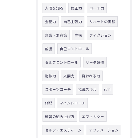
人間を知る
修正力
コーチ力
会話力
自己主張力
リベットの実験
意識・無意識
虚構
フィクション
成長
自己コントロール
セルフコントロール
リーダ研修
物欲力
人間力
嫌われる力
スポーツコーチ
指導スキル
self1
self2
マインドコーチ
練習の組み上げ方
エフィカシー
セルフ・エスティーム
アファメーション