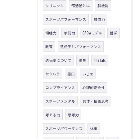
クリニック
部活動とは
脳機能
スポーツパフォーマンス
質問力
傾聴力
承認力
GROWモデル
哲学
教育
遺伝子とパフォーマンス
遺伝率について
瞑想
fine lab.
セクハラ
悪口
いじめ
コンプライアンス
心理的安全性
スポーツメンタル
具体・抽象思考
考える力
思考力
スポーツパワーマンス
休養