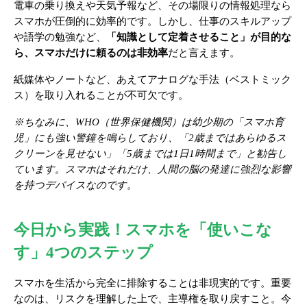
電車の乗り換えや天気予報など、その場限りの情報処理なら
スマホが圧倒的に効率的です。しかし、仕事のスキルアップ
や語学の勉強など、
「知識として定着させること」が目的な
ら、スマホだけに頼るのは非効率
だと言えます。
紙媒体やノートなど、あえてアナログな手法（ベストミック
ス）を取り入れることが不可欠です。
※ちなみに、WHO（世界保健機関）は幼少期の「スマホ育
児」にも強い警鐘を鳴らしており、「2歳まではあらゆるス
クリーンを見せない」「5歳までは1日1時間まで」と勧告し
ています。スマホはそれだけ、人間の脳の発達に強烈な影響
を持つデバイスなのです。
今日から実践！スマホを「使いこな
す」4つのステップ
スマホを生活から完全に排除することは非現実的です。重要
なのは、リスクを理解した上で、主導権を取り戻すこと。今