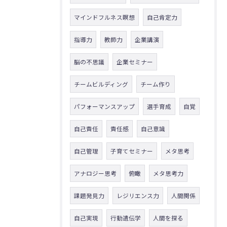
マインドフルネス瞑想
自己肯定力
指導力
教師力
企業講演
脳の不思議
企業セミナー
チームビルディング
チーム作り
パフォーマンスアップ
選手育成
自覚
自己責任
責任感
自己意識
自己管理
子育てセミナー
メタ思考
アナロジー思考
俯瞰
メタ思考力
課題発見力
レジリエンス力
人間関係
自己実現
行動遺伝学
人間を探る