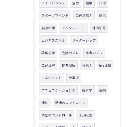
ライフバランス
活力
睡眠
指導
スポーツマインド
自己承認力
腸活
脳腸相関
メンタルコーチ
社内研修
ビジネススキル
リーダーシップ
論理思考
会話のズレ
思考のズレ
自己理解
他者理解
共感力
fine理論
マネジメント
仕事術
コニュニケーション力
脳科学
感情
情動
感情のコントロール
情動のコントロール
FLOW状態