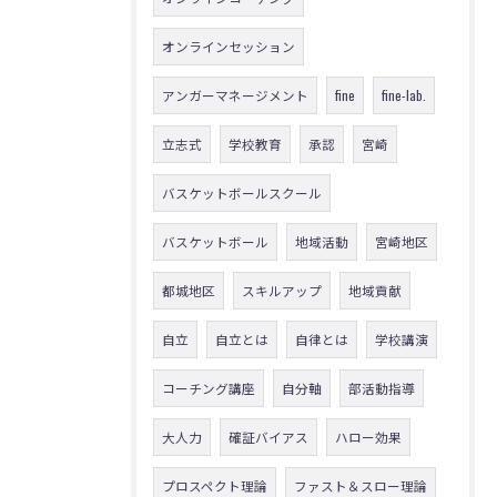
オンラインセッション
アンガーマネージメント
fine
fine-lab.
立志式
学校教育
承認
宮崎
バスケットボールスクール
バスケットボール
地域活動
宮崎地区
都城地区
スキルアップ
地域貢献
自立
自立とは
自律とは
学校講演
コーチング講座
自分軸
部活動指導
大人力
確証バイアス
ハロー効果
プロスペクト理論
ファスト＆スロー理論