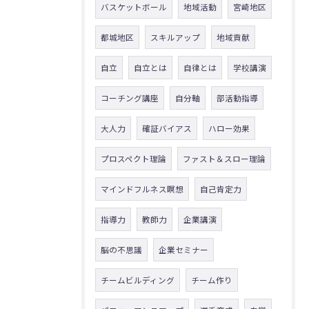
バスケットボール
地域活動
宮崎地区
都城地区
スキルアップ
地域貢献
自立
自立とは
自律とは
学校講演
コーチング講座
自分軸
部活動指導
大人力
確証バイアス
ハロー効果
プロスペクト理論
ファスト＆スロー理論
マインドフルネス瞑想
自己肯定力
指導力
教師力
企業講演
脳の不思議
企業セミナー
チームビルディング
チーム作り