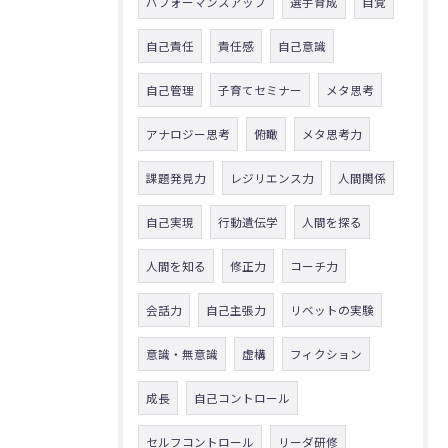
パフォーマンスアップ
選手育成
自覚
自己責任
責任感
自己意識
自己管理
子育てセミナー
メタ思考
アナロジー思考
俯瞰
メタ思考力
課題発見力
レジリエンス力
人間関係
自己実現
行動遺伝学
人間を探る
人間を知る
修正力
コーチ力
会話力
自己主張力
リベットの実験
意識・無意識
虚構
フィクション
成長
自己コントロール
セルフコントロール
リーダ研修