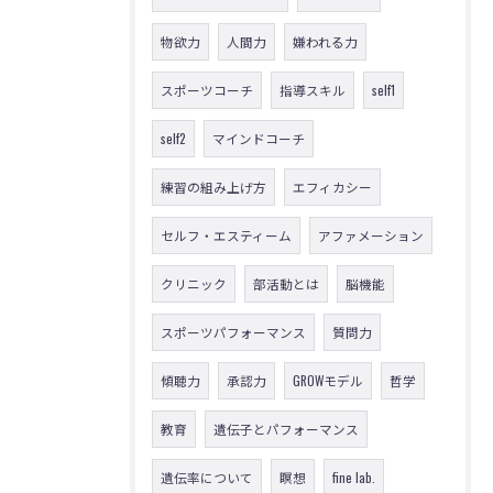
物欲力
人間力
嫌われる力
スポーツコーチ
指導スキル
self1
self2
マインドコーチ
練習の組み上げ方
エフィカシー
セルフ・エスティーム
アファメーション
クリニック
部活動とは
脳機能
スポーツパフォーマンス
質問力
傾聴力
承認力
GROWモデル
哲学
教育
遺伝子とパフォーマンス
遺伝率について
瞑想
fine lab.