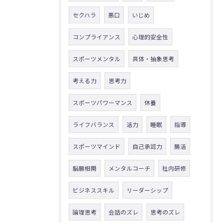
セクハラ
悪口
いじめ
コンプライアンス
心理的安全性
スポーツメンタル
具体・抽象思考
考える力
思考力
スポーツパワーマンス
休養
ライフバランス
活力
睡眠
指導
スポーツマインド
自己承認力
腸活
脳腸相関
メンタルコーチ
社内研修
ビジネススキル
リーダーシップ
論理思考
会話のズレ
思考のズレ