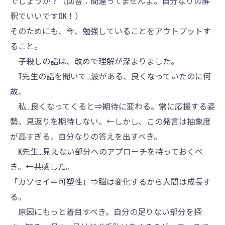
でしょうか？（回答：間違ってませんよ。自分なりの解
釈でいいですOK！）
そのためにも、今、勉強していることをアウトプットす
ること。
子殺しの話は、改めで理解が深まりました。
T先生の話を聞いて…波がある、良くなっていたのに何
故、
私…良くなってくると⇒期待に変わる。常に応援する姿
勢。見返りを期待しない。←しかし、この発言は抽象度
が高すぎる。自分なりの答えを出すべき。
K先生…見えない部分へのアプローチを持っておくべ
き。←共感した。
「カソセイ＝可塑性」⇒脳は変化するから人間は成長す
る。
原因にもっと着目すべき。自分の足りない部分を探