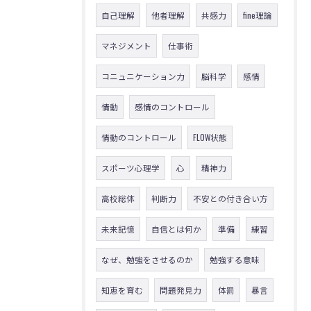
自己理解
他者理解
共感力
fine理論
マネジメント
仕事術
コニュニケーション力
脳科学
感情
情動
感情のコントロール
情動のコントロール
FLOW状態
スポーツ心理学
心
精神力
高校総体
判断力
不安との付き合い方
未来記憶
自信とは何か
準備
練習
なぜ、勉強をさせるのか
勉強する意味
知恵を育む
問題発見力
体罰
暴言