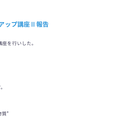
ーアップ講座Ⅱ報告
ン講座を行いした。
す。
質”