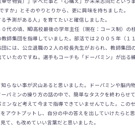
（幸せ物質）」学べた事と「心構え」が未来志向だという
ですか」とそのやりとりから、更に興味を持ちました。
る予測がある人」を育てたいと確信しました。
０代の頃、ND高校最後の学年主任（現在：コース制）の
の教師集団を指導していました。部活では２００５年（１
集団には、公立退職の２人の校長先生がおられ、教師集団
出ていたのですね。選手もコーチも「ドーパミン」が出る
て知らない事が沢山あると思いました。ドーパミンや脳内
ドーパミンの操り方の話の中で、簡単なタスクを終わらせ
パミンなど考えて今まで指導できていませんでした。この
事をアウトプットし、自分の中の答えを出していけたらと思
を見て、も改めていい言葉だと思いました。