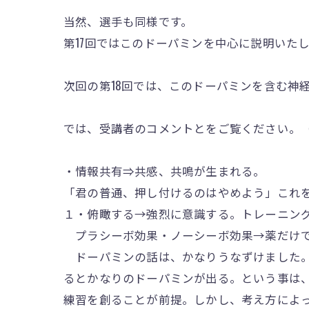
当然、選手も同様です。
第17回ではこのドーパミンを中心に説明いた
次回の第18回では、このドーパミンを含む神
では、受講者のコメントとをご覧ください。
・情報共有⇒共感、共鳴が生まれる。
「君の普通、押し付けるのはやめよう」これ
１・俯瞰する→強烈に意識する。トレーニン
プラシーボ効果・ノーシーボ効果→薬だけで
ドーパミンの話は、かなりうなずけました。
るとかなりのドーパミンが出る。という事は
練習を創ることが前提。しかし、考え方によ