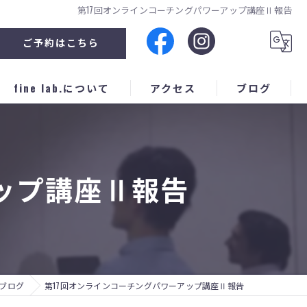
第17回オンラインコーチングパワーアップ講座Ⅱ報告
ご予約はこちら
fine lab.について
アクセス
ブログ
企業セミナー
人材育成
ップ講座Ⅱ報告
スポーツ
子育て
個別
ブログ
第17回オンラインコーチングパワーアップ講座Ⅱ報告