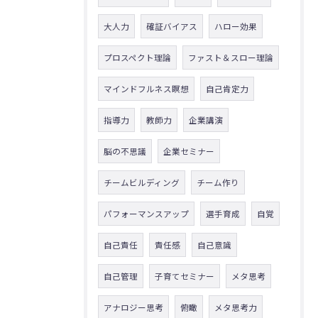
大人力
確証バイアス
ハロー効果
プロスペクト理論
ファスト＆スロー理論
マインドフルネス瞑想
自己肯定力
指導力
教師力
企業講演
脳の不思議
企業セミナー
チームビルディング
チーム作り
パフォーマンスアップ
選手育成
自覚
自己責任
責任感
自己意識
自己管理
子育てセミナー
メタ思考
アナロジー思考
俯瞰
メタ思考力