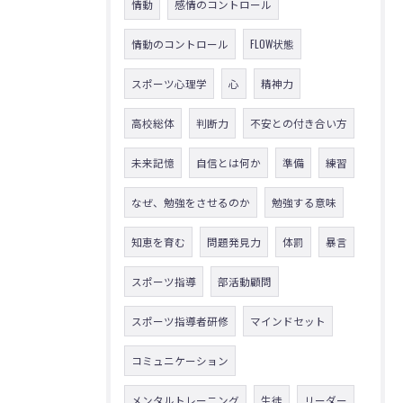
情動
感情のコントロール
情動のコントロール
FLOW状態
スポーツ心理学
心
精神力
高校総体
判断力
不安との付き合い方
未来記憶
自信とは何か
準備
練習
なぜ、勉強をさせるのか
勉強する意味
知恵を育む
問題発見力
体罰
暴言
スポーツ指導
部活動顧問
スポーツ指導者研修
マインドセット
コミュニケーション
メンタルトレーニング
生徒
リーダー