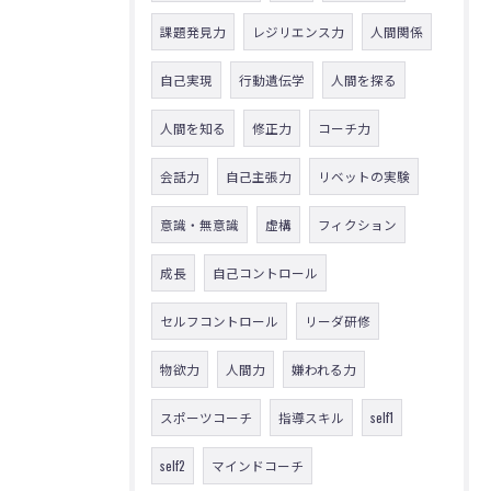
課題発見力
レジリエンス力
人間関係
自己実現
行動遺伝学
人間を探る
人間を知る
修正力
コーチ力
会話力
自己主張力
リベットの実験
意識・無意識
虚構
フィクション
成長
自己コントロール
セルフコントロール
リーダ研修
物欲力
人間力
嫌われる力
スポーツコーチ
指導スキル
self1
self2
マインドコーチ