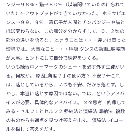
ンジー９８％・猫→８０％（以前聞いていたのに忘れて
いた）←アウトプットができていなかった。 ホモサピエ
ンス→９９．９％ 遺伝子が人間とチンパンジーや猫と
ほぼ変わらない。この部分を分からずして、０，２％の
部分の違いを語るな。 と言うことは・・・違いは育った
環境では。 大事なこと・・・呼吸 ダンスの動画…腸腰筋
が大事。ヒントにして自分で練習をつくる。
いつも練習中ノーマークのシュートを必ず外す生徒がい
る。何故か。 原因…角度？手の使い方？ 不安？←これ
は、落としているから、いつも不安、だから落とす。し
かし、本当に落とす原因ではない。では、どいうアドバ
イスが必要、具体的なアドバイス。 メタ思考＝俯瞰して
みる・セルフ１とセルフ２ 帰納法と演繹法 帰納法…複数
のものから共通点を見つけ答えを出す。 演繹法…イコー
ルを探して答えをだす。