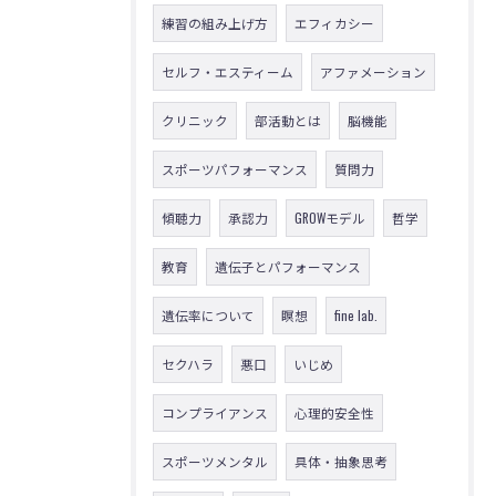
練習の組み上げ方
エフィカシー
セルフ・エスティーム
アファメーション
クリニック
部活動とは
脳機能
スポーツパフォーマンス
質問力
傾聴力
承認力
GROWモデル
哲学
教育
遺伝子とパフォーマンス
遺伝率について
瞑想
fine lab.
セクハラ
悪口
いじめ
コンプライアンス
心理的安全性
スポーツメンタル
具体・抽象思考