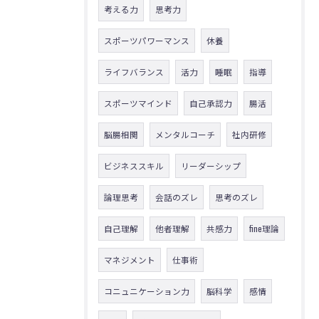
考える力
思考力
スポーツパワーマンス
休養
ライフバランス
活力
睡眠
指導
スポーツマインド
自己承認力
腸活
脳腸相関
メンタルコーチ
社内研修
ビジネススキル
リーダーシップ
論理思考
会話のズレ
思考のズレ
自己理解
他者理解
共感力
fine理論
マネジメント
仕事術
コニュニケーション力
脳科学
感情