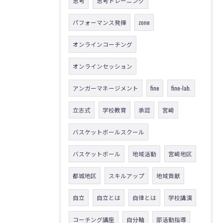
思考
思考トレーニング
パフォーマンス発揮
zone
オンラインコーチング
オンラインセッション
アンガーマネージメント
fine
fine-lab.
立志式
学校教育
承認
宮崎
バスケットボールスクール
バスケットボール
地域活動
宮崎地区
都城地区
スキルアップ
地域貢献
自立
自立とは
自律とは
学校講演
コーチング講座
自分軸
部活動指導