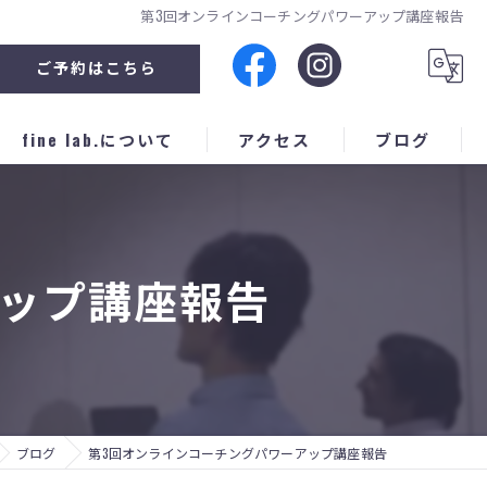
第3回オンラインコーチングパワーアップ講座報告
ご予約はこちら
fine lab.について
アクセス
ブログ
企業セミナー
人材育成
アップ講座報告
スポーツ
子育て
個別
ブログ
第3回オンラインコーチングパワーアップ講座報告