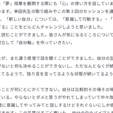
に「夢」授業を展開する際にも「心」の使い方を話してい
います。幸田先生の取り組みやこの第３回のセッションを
た、「新しい自分」については、「意識して行動する」・
する』ことをどんどんチャレンジしようと思いました。
く読むことができました。皆さんが気になるところについ
確立して「自分軸」を作っていきたい。
たが、また違う感覚で話を聞くことができました。自分の
がないと何も決めることができないし、ただなんとなくが
してるようで、独り言を言ってるような状態が続いてるよ
うことが何にとにかくできない。自分は比較的その場その
ている。やらないとダメと思うがやれてしまっていて中々
徒に意識してやってみてと話しするけどそれぐらいにしか
引き出す」この言葉はすごく響いた。 自分の中のバイブル