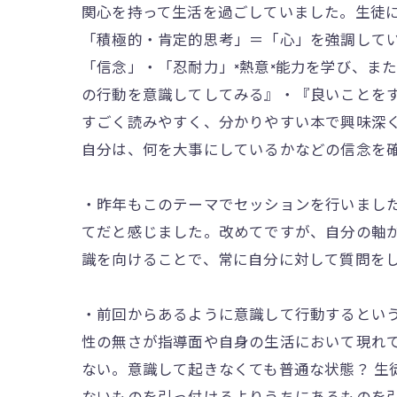
関心を持って生活を過ごしていました。生徒
「積極的・肯定的思考」＝「心」を強調して
「信念」・「忍耐力」×熱意×能力を学び、ま
の行動を意識してしてみる』・『良いことを
すごく読みやすく、分かりやすい本で興味深
自分は、何を大事にしているかなどの信念を
・昨年もこのテーマでセッションを行いまし
てだと感じました。改めてですが、自分の軸
識を向けることで、常に自分に対して質問を
・前回からあるように意識して行動するとい
性の無さが指導面や自身の生活において現れ
ない。意識して起きなくても普通な状態？ 生
ないものを引っ付けるよりうちにあるものを