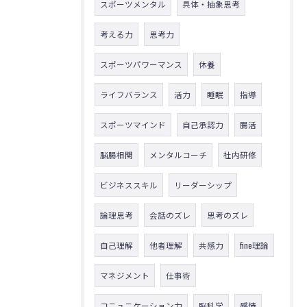
スポーツメンタル
具体・抽象思考
考える力
思考力
スポーツパワーマンス
休養
ライフバランス
活力
睡眠
指導
スポーツマインド
自己承認力
腸活
脳腸相関
メンタルコーチ
社内研修
ビジネススキル
リーダーシップ
論理思考
会話のズレ
思考のズレ
自己理解
他者理解
共感力
fine理論
マネジメント
仕事術
コニュニケーション力
脳科学
感情