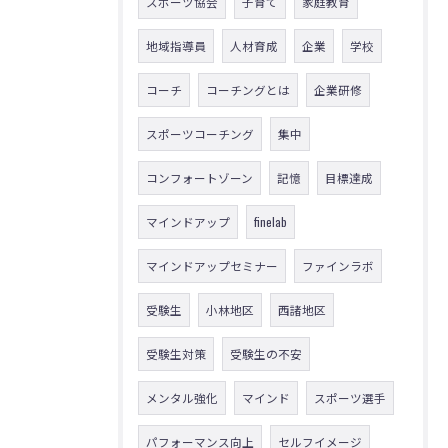
スポーツ協会
子育て
家庭教育
地域指導員
人材育成
企業
学校
コーチ
コーチングとは
企業研修
スポーツコーチング
集中
コンフォートゾーン
記憶
目標達成
マインドアップ
finelab
マインドアップセミナー
ファインラボ
受験生
小林地区
西諸地区
受験生対策
受験生の不安
メンタル強化
マインド
スポーツ選手
パフォーマンス向上
セルフイメージ