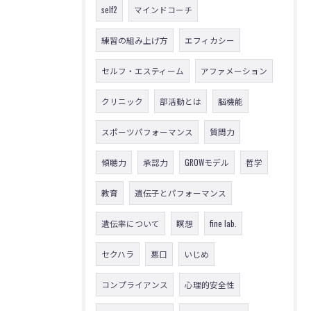
self2
マインドコーチ
練習の組み上げ方
エフィカシー
セルフ・エスティーム
アファメーション
クリニック
部活動とは
脳機能
スポーツパフォーマンス
質問力
傾聴力
承認力
GROWモデル
哲学
教育
遺伝子とパフォーマンス
遺伝率について
瞑想
fine lab.
セクハラ
悪口
いじめ
コンプライアンス
心理的安全性