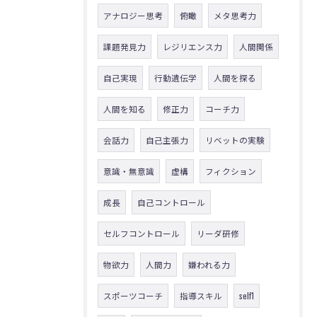
アナロジー思考
俯瞰
メタ思考力
課題発見力
レジリエンス力
人間関係
自己実現
行動遺伝学
人間を探る
人間を知る
修正力
コーチ力
会話力
自己主張力
リベットの実験
意識・無意識
虚構
フィクション
成長
自己コントロール
セルフコントロール
リーダ研修
物欲力
人間力
嫌われる力
スポーツコーチ
指導スキル
self1