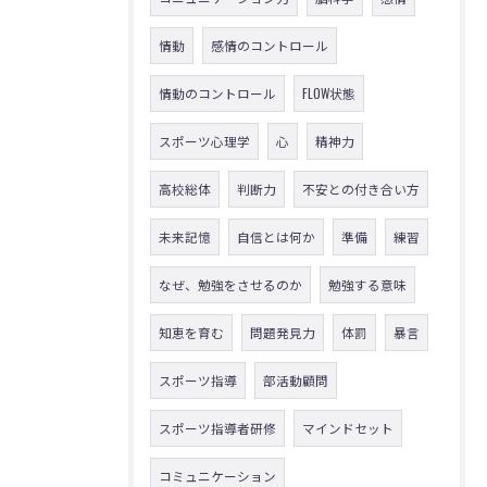
情動
感情のコントロール
情動のコントロール
FLOW状態
スポーツ心理学
心
精神力
高校総体
判断力
不安との付き合い方
未来記憶
自信とは何か
準備
練習
なぜ、勉強をさせるのか
勉強する意味
知恵を育む
問題発見力
体罰
暴言
スポーツ指導
部活動顧問
スポーツ指導者研修
マインドセット
コミュニケーション