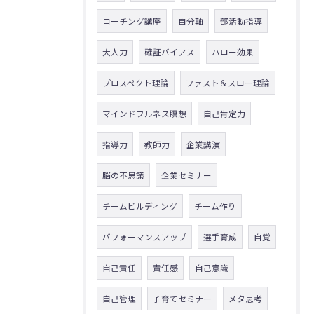
コーチング講座
自分軸
部活動指導
大人力
確証バイアス
ハロー効果
プロスペクト理論
ファスト＆スロー理論
マインドフルネス瞑想
自己肯定力
指導力
教師力
企業講演
脳の不思議
企業セミナー
チームビルディング
チーム作り
パフォーマンスアップ
選手育成
自覚
自己責任
責任感
自己意識
自己管理
子育てセミナー
メタ思考