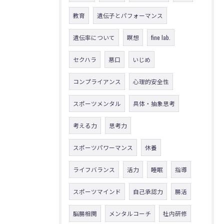
教育
遺伝子とパフォーマンス
遺伝率について
瞑想
fine lab.
セクハラ
悪口
いじめ
コンプライアンス
心理的安全性
スポーツメンタル
具体・抽象思考
考える力
思考力
スポーツパワーマンス
休養
ライフバランス
活力
睡眠
指導
スポーツマインド
自己承認力
腸活
脳腸相関
メンタルコーチ
社内研修