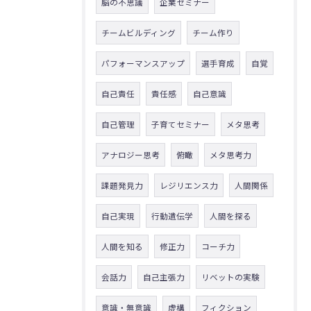
脳の不思議
企業セミナー
チームビルディング
チーム作り
パフォーマンスアップ
選手育成
自覚
自己責任
責任感
自己意識
自己管理
子育てセミナー
メタ思考
アナロジー思考
俯瞰
メタ思考力
課題発見力
レジリエンス力
人間関係
自己実現
行動遺伝学
人間を探る
人間を知る
修正力
コーチ力
会話力
自己主張力
リベットの実験
意識・無意識
虚構
フィクション