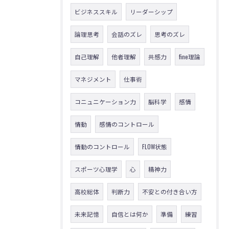
ビジネススキル
リーダーシップ
論理思考
会話のズレ
思考のズレ
自己理解
他者理解
共感力
fine理論
マネジメント
仕事術
コニュニケーション力
脳科学
感情
情動
感情のコントロール
情動のコントロール
FLOW状態
スポーツ心理学
心
精神力
高校総体
判断力
不安との付き合い方
未来記憶
自信とは何か
準備
練習