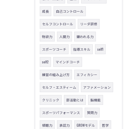
成長
自己コントロール
セルフコントロール
リーダ研修
物欲力
人間力
嫌われる力
スポーツコーチ
指導スキル
self1
self2
マインドコーチ
練習の組み上げ方
エフィカシー
セルフ・エスティーム
アファメーション
クリニック
部活動とは
脳機能
スポーツパフォーマンス
質問力
傾聴力
承認力
GROWモデル
哲学