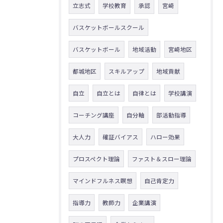
立志式
学校教育
承認
宮崎
バスケットボールスクール
バスケットボール
地域活動
宮崎地区
都城地区
スキルアップ
地域貢献
自立
自立とは
自律とは
学校講演
コーチング講座
自分軸
部活動指導
大人力
確証バイアス
ハロー効果
プロスペクト理論
ファスト＆スロー理論
マインドフルネス瞑想
自己肯定力
指導力
教師力
企業講演