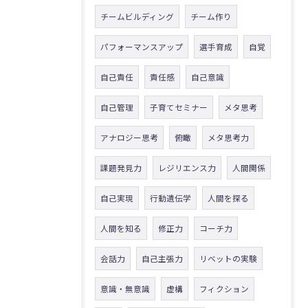
チームビルディング
チーム作り
パフォーマンスアップ
選手育成
自覚
自己責任
責任感
自己意識
自己管理
子育てセミナー
メタ思考
アナロジー思考
俯瞰
メタ思考力
課題発見力
レジリエンス力
人間関係
自己実現
行動遺伝学
人間を探る
人間を知る
修正力
コーチ力
会話力
自己主張力
リベットの実験
意識・無意識
虚構
フィクション