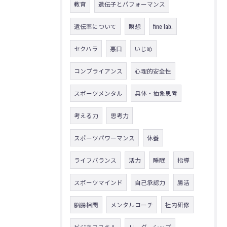
教育
遺伝子とパフォーマンス
遺伝率について
瞑想
fine lab.
セクハラ
悪口
いじめ
コンプライアンス
心理的安全性
スポーツメンタル
具体・抽象思考
考える力
思考力
スポーツパワーマンス
休養
ライフバランス
活力
睡眠
指導
スポーツマインド
自己承認力
腸活
脳腸相関
メンタルコーチ
社内研修
ビジネススキル
リーダーシップ