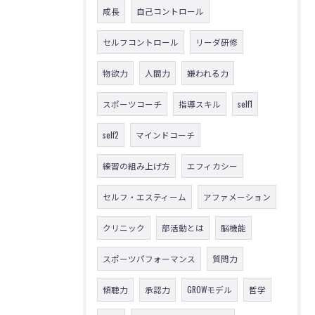
成長
自己コントロール
セルフコントロール
リーダ研修
物欲力
人間力
嫌われる力
スポーツコーチ
指導スキル
self1
self2
マインドコーチ
練習の組み上げ方
エフィカシー
セルフ・エスティーム
アファメーション
クリニック
部活動とは
脳機能
スポーツパフォーマンス
質問力
傾聴力
承認力
GROWモデル
哲学