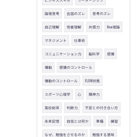
論理思考
会話のズレ
思考のズレ
自己理解
他者理解
共感力
fine理論
マネジメント
仕事術
コニュニケーション力
脳科学
感情
情動
感情のコントロール
情動のコントロール
FLOW状態
スポーツ心理学
心
精神力
高校総体
判断力
不安との付き合い方
未来記憶
自信とは何か
準備
練習
なぜ、勉強をさせるのか
勉強する意味