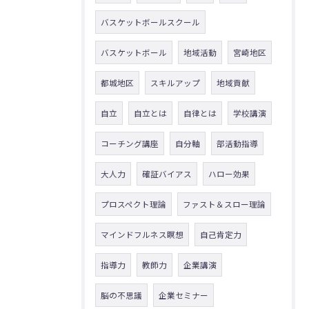
バスケットボールスクール
バスケットボール
地域活動
宮崎地区
都城地区
スキルアップ
地域貢献
自立
自立とは
自律とは
学校講演
コーチング講座
自分軸
部活動指導
大人力
確証バイアス
ハロー効果
プロスペクト理論
ファスト＆スロー理論
マインドフルネス瞑想
自己肯定力
指導力
教師力
企業講演
脳の不思議
企業セミナー