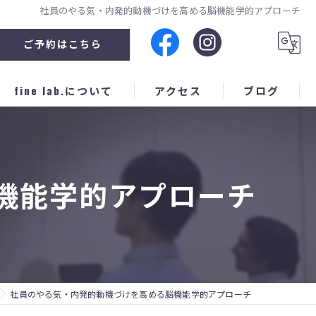
社員のやる気・内発的動機づけを高める脳機能学的アプローチ
ご予約はこちら
fine lab.について
アクセス
ブログ
企業セミナー
人材育成
機能学的アプローチ
スポーツ
子育て
個別
社員のやる気・内発的動機づけを高める脳機能学的アプローチ