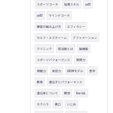
スポーツコーチ
指導スキル
self1
self2
マインドコーチ
練習の組み上げ方
エフィカシー
セルフ・エスティーム
アファメーション
クリニック
部活動とは
脳機能
スポーツパフォーマンス
質問力
傾聴力
承認力
GROWモデル
哲学
教育
遺伝子とパフォーマンス
遺伝率について
瞑想
fine lab.
セクハラ
悪口
いじめ