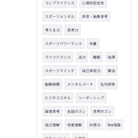
コンプライアンス
心理的安全性
スポーツメンタル
具体・抽象思考
考える力
思考力
スポーツパワーマンス
休養
ライフバランス
活力
睡眠
指導
スポーツマインド
自己承認力
腸活
脳腸相関
メンタルコーチ
社内研修
ビジネススキル
リーダーシップ
論理思考
会話のズレ
思考のズレ
自己理解
他者理解
共感力
fine理論