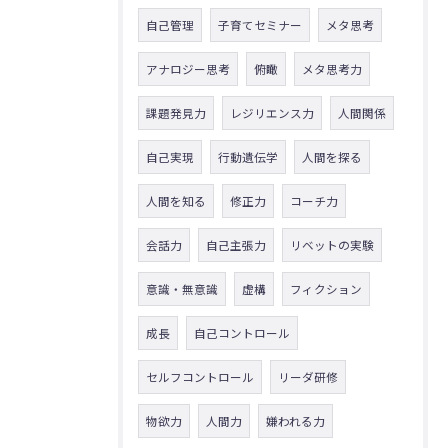
自己管理
子育てセミナー
メタ思考
アナロジー思考
俯瞰
メタ思考力
課題発見力
レジリエンス力
人間関係
自己実現
行動遺伝学
人間を探る
人間を知る
修正力
コーチ力
会話力
自己主張力
リベットの実験
意識・無意識
虚構
フィクション
成長
自己コントロール
セルフコントロール
リーダ研修
物欲力
人間力
嫌われる力