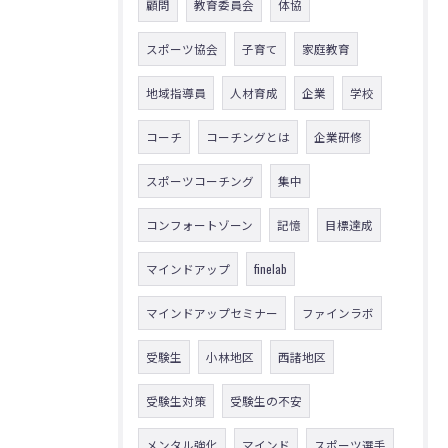
顧問
教育委員会
体協
スポーツ協会
子育て
家庭教育
地域指導員
人材育成
企業
学校
コーチ
コーチングとは
企業研修
スポーツコーチング
集中
コンフォートゾーン
記憶
目標達成
マインドアップ
finelab
マインドアップセミナー
ファインラボ
受験生
小林地区
西諸地区
受験生対策
受験生の不安
メンタル強化
マインド
スポーツ選手