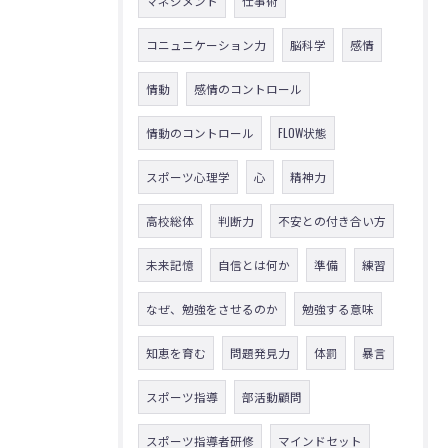
マネジメント
仕事術
コニュニケーション力
脳科学
感情
情動
感情のコントロール
情動のコントロール
FLOW状態
スポーツ心理学
心
精神力
高校総体
判断力
不安との付き合い方
未来記憶
自信とは何か
準備
練習
なぜ、勉強をさせるのか
勉強する意味
知恵を育む
問題発見力
体罰
暴言
スポーツ指導
部活動顧問
スポーツ指導者研修
マインドセット