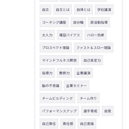
自立
自立とは
自律とは
学校講演
コーチング講座
自分軸
部活動指導
大人力
確証バイアス
ハロー効果
プロスペクト理論
ファスト＆スロー理論
マインドフルネス瞑想
自己肯定力
指導力
教師力
企業講演
脳の不思議
企業セミナー
チームビルディング
チーム作り
パフォーマンスアップ
選手育成
自覚
自己責任
責任感
自己意識