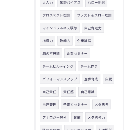
大人力
確証バイアス
ハロー効果
プロスペクト理論
ファスト＆スロー理論
マインドフルネス瞑想
自己肯定力
指導力
教師力
企業講演
脳の不思議
企業セミナー
チームビルディング
チーム作り
パフォーマンスアップ
選手育成
自覚
自己責任
責任感
自己意識
自己管理
子育てセミナー
メタ思考
アナロジー思考
俯瞰
メタ思考力
課題発見力
レジリエンス力
人間関係