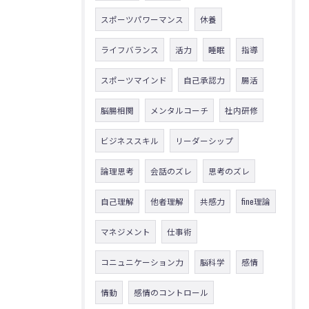
スポーツパワーマンス
休養
ライフバランス
活力
睡眠
指導
スポーツマインド
自己承認力
腸活
脳腸相関
メンタルコーチ
社内研修
ビジネススキル
リーダーシップ
論理思考
会話のズレ
思考のズレ
自己理解
他者理解
共感力
fine理論
マネジメント
仕事術
コニュニケーション力
脳科学
感情
情動
感情のコントロール