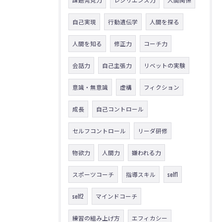
自己実現
行動遺伝学
人間を探る
人間を知る
修正力
コーチ力
会話力
自己主張力
リベットの実験
意識・無意識
虚構
フィクション
成長
自己コントロール
セルフコントロール
リーダ研修
物欲力
人間力
嫌われる力
スポーツコーチ
指導スキル
self1
self2
マインドコーチ
練習の組み上げ方
エフィカシー