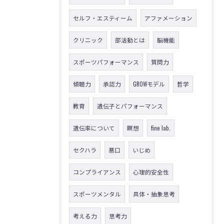
セルフ・エスティーム
アファメーション
クリニック
部活動とは
脳機能
スポーツパフォーマンス
質問力
傾聴力
承認力
GROWモデル
哲学
教育
遺伝子とパフォーマンス
遺伝率について
瞑想
fine lab.
セクハラ
悪口
いじめ
コンプライアンス
心理的安全性
スポーツメンタル
具体・抽象思考
考える力
思考力