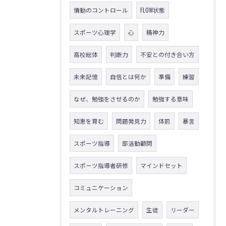
情動のコントロール
FLOW状態
スポーツ心理学
心
精神力
高校総体
判断力
不安との付き合い方
未来記憶
自信とは何か
準備
練習
なぜ、勉強をさせるのか
勉強する意味
知恵を育む
問題発見力
体罰
暴言
スポーツ指導
部活動顧問
スポーツ指導者研修
マインドセット
コミュニケーション
メンタルトレーニング
生徒
リーダー