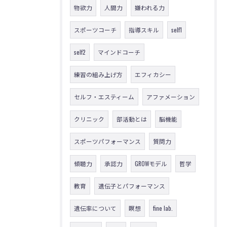
物欲力
人間力
嫌われる力
スポーツコーチ
指導スキル
self1
self2
マインドコーチ
練習の組み上げ方
エフィカシー
セルフ・エスティーム
アファメーション
クリニック
部活動とは
脳機能
スポーツパフォーマンス
質問力
傾聴力
承認力
GROWモデル
哲学
教育
遺伝子とパフォーマンス
遺伝率について
瞑想
fine lab.