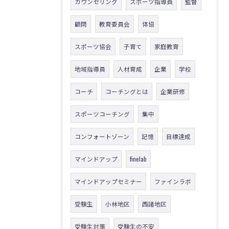
カウンセリング
スポーツ指導員
監督
顧問
教育委員会
体協
スポーツ協会
子育て
家庭教育
地域指導員
人材育成
企業
学校
コーチ
コーチングとは
企業研修
スポーツコーチング
集中
コンフォートゾーン
記憶
目標達成
マインドアップ
finelab
マインドアップセミナー
ファインラボ
受験生
小林地区
西諸地区
受験生対策
受験生の不安