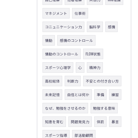
マネジメント
仕事術
コニュニケーション力
脳科学
感情
情動
感情のコントロール
情動のコントロール
FLOW状態
スポーツ心理学
心
精神力
高校総体
判断力
不安との付き合い方
未来記憶
自信とは何か
準備
練習
なぜ、勉強をさせるのか
勉強する意味
知恵を育む
問題発見力
体罰
暴言
スポーツ指導
部活動顧問