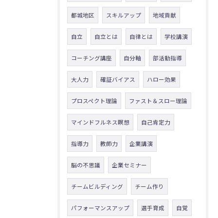
都城地区
スキルアップ
地域貢献
自立
自立とは
自律とは
学校講演
コーチング講座
自分軸
部活動指導
大人力
確証バイアス
ハロー効果
プロスペクト理論
ファスト＆スロー理論
マインドフルネス瞑想
自己肯定力
指導力
教師力
企業講演
脳の不思議
企業セミナー
チームビルディング
チーム作り
パフォーマンスアップ
選手育成
自覚