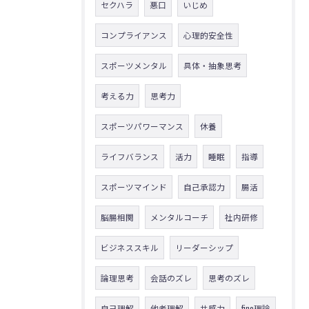
セクハラ
悪口
いじめ
コンプライアンス
心理的安全性
スポーツメンタル
具体・抽象思考
考える力
思考力
スポーツパワーマンス
休養
ライフバランス
活力
睡眠
指導
スポーツマインド
自己承認力
腸活
脳腸相関
メンタルコーチ
社内研修
ビジネススキル
リーダーシップ
論理思考
会話のズレ
思考のズレ
自己理解
他者理解
共感力
fine理論