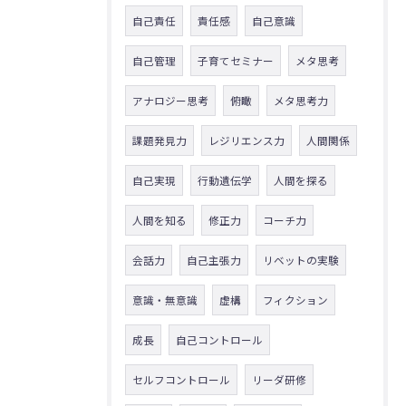
自己責任
責任感
自己意識
自己管理
子育てセミナー
メタ思考
アナロジー思考
俯瞰
メタ思考力
課題発見力
レジリエンス力
人間関係
自己実現
行動遺伝学
人間を探る
人間を知る
修正力
コーチ力
会話力
自己主張力
リベットの実験
意識・無意識
虚構
フィクション
成長
自己コントロール
セルフコントロール
リーダ研修