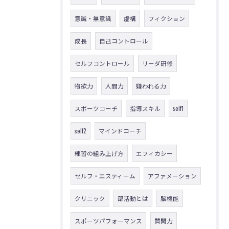
意識・無意識
虚構
フィクション
成長
自己コントロール
セルフコントロール
リーダ研修
物欲力
人間力
嫌われる力
スポーツコーチ
指導スキル
self1
self2
マインドコーチ
練習の組み上げ方
エフィカシー
セルフ・エスティーム
アファメーション
クリニック
部活動とは
脳機能
スポーツパフォーマンス
質問力