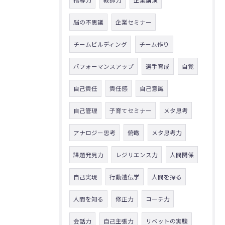
脳の不思議
企業セミナー
チームビルディング
チーム作り
パフォーマンスアップ
選手育成
自覚
自己責任
責任感
自己意識
自己管理
子育てセミナー
メタ思考
アナロジー思考
俯瞰
メタ思考力
課題発見力
レジリエンス力
人間関係
自己実現
行動遺伝学
人間を探る
人間を知る
修正力
コーチ力
会話力
自己主張力
リベットの実験