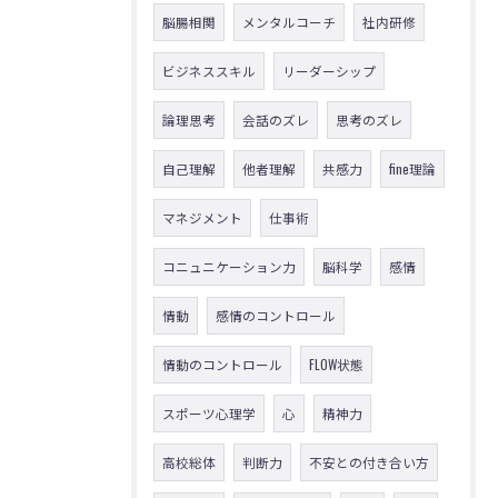
脳腸相関
メンタルコーチ
社内研修
ビジネススキル
リーダーシップ
論理思考
会話のズレ
思考のズレ
自己理解
他者理解
共感力
fine理論
マネジメント
仕事術
コニュニケーション力
脳科学
感情
情動
感情のコントロール
情動のコントロール
FLOW状態
スポーツ心理学
心
精神力
高校総体
判断力
不安との付き合い方