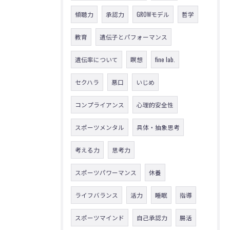
傾聴力
承認力
GROWモデル
哲学
教育
遺伝子とパフォーマンス
遺伝率について
瞑想
fine lab.
セクハラ
悪口
いじめ
コンプライアンス
心理的安全性
スポーツメンタル
具体・抽象思考
考える力
思考力
スポーツパワーマンス
休養
ライフバランス
活力
睡眠
指導
スポーツマインド
自己承認力
腸活