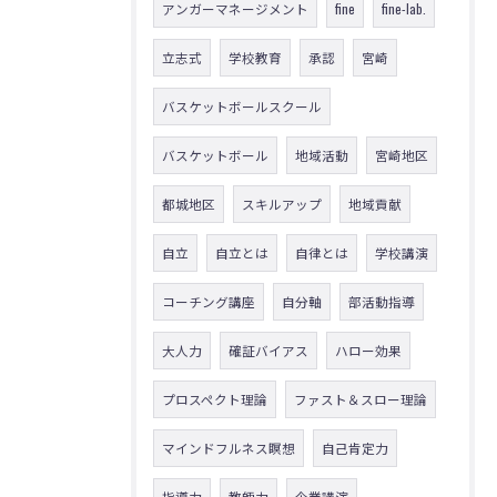
アンガーマネージメント
fine
fine-lab.
立志式
学校教育
承認
宮崎
バスケットボールスクール
バスケットボール
地域活動
宮崎地区
都城地区
スキルアップ
地域貢献
自立
自立とは
自律とは
学校講演
コーチング講座
自分軸
部活動指導
大人力
確証バイアス
ハロー効果
プロスペクト理論
ファスト＆スロー理論
マインドフルネス瞑想
自己肯定力
指導力
教師力
企業講演