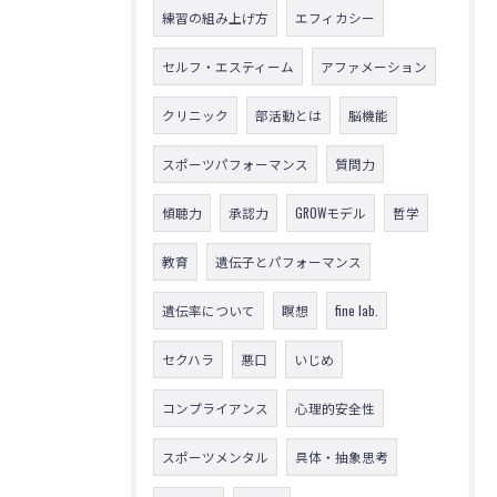
練習の組み上げ方
エフィカシー
セルフ・エスティーム
アファメーション
クリニック
部活動とは
脳機能
スポーツパフォーマンス
質問力
傾聴力
承認力
GROWモデル
哲学
教育
遺伝子とパフォーマンス
遺伝率について
瞑想
fine lab.
セクハラ
悪口
いじめ
コンプライアンス
心理的安全性
スポーツメンタル
具体・抽象思考