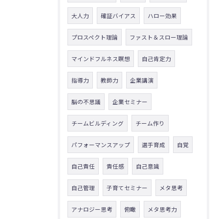
大人力
確証バイアス
ハロー効果
プロスペクト理論
ファスト＆スロー理論
マインドフルネス瞑想
自己肯定力
指導力
教師力
企業講演
脳の不思議
企業セミナー
チームビルディング
チーム作り
パフォーマンスアップ
選手育成
自覚
自己責任
責任感
自己意識
自己管理
子育てセミナー
メタ思考
アナロジー思考
俯瞰
メタ思考力