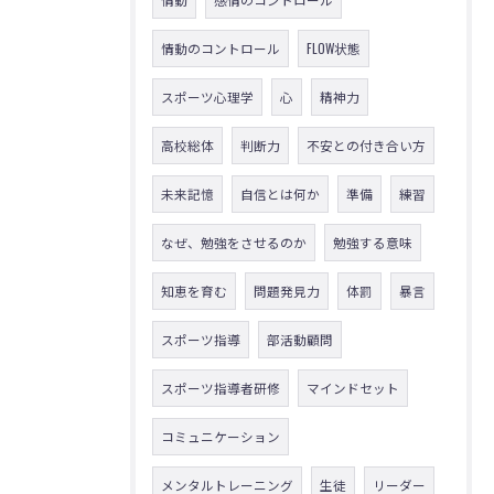
情動のコントロール
FLOW状態
スポーツ心理学
心
精神力
高校総体
判断力
不安との付き合い方
未来記憶
自信とは何か
準備
練習
なぜ、勉強をさせるのか
勉強する意味
知恵を育む
問題発見力
体罰
暴言
スポーツ指導
部活動顧問
スポーツ指導者研修
マインドセット
コミュニケーション
メンタルトレーニング
生徒
リーダー