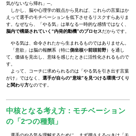
気がないなら帰れ」─。
　しかし、脳や心理学の観点から見れば、これらの言葉はか
えって選手のモチベーションを低下させるリスクすらありま
す。なぜなら、「やる気」は単なる一時的な感情ではなく、
脳内で構築されていく“内発的動機”のプロセス
だからです。
　やる気は、命令されたから生まれるものではありません。
　「意欲」は脳の報酬系（特に
側坐核
や
前頭前野
）を通し
て、価値を見出し、意味を感じたときに活性化されるもので
す。
　よって、コーチに求められるのは「やる気を引き出す言葉
がけ」ではなく、
選手が自らの“意味”を見つける環境づくり
と関わり方
なのです。
中核となる考え方：モチベーション
の「2つの種類」
　選手のやる気を理解するために、まず押さえるべきは「モ