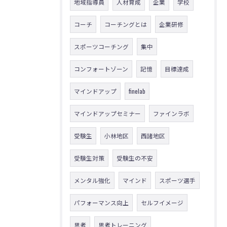
地域指導員
人材育成
企業
学校
コーチ
コーチングとは
企業研修
スポーツコーチング
集中
コンフォートゾーン
記憶
目標達成
マインドアップ
finelab
マインドアップセミナー
ファインラボ
受験生
小林地区
西諸地区
受験生対策
受験生の不安
メンタル強化
マインド
スポーツ選手
パフォーマンス向上
セルフイメージ
思考
思考トレーニング