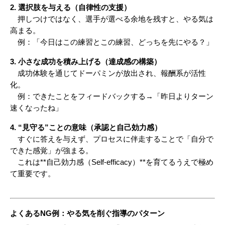
2. 選択肢を与える（自律性の支援）
　押しつけではなく、選手が選べる余地を残すと、やる気は
高まる。
　例：「今日はこの練習とこの練習、どっちを先にやる？」
3. 小さな成功を積み上げる（達成感の構築）
　成功体験を通じてドーパミンが放出され、報酬系が活性
化。
　例：できたことをフィードバックする→「昨日よりターン
速くなったね」
4. “見守る”ことの意味（承認と自己効力感）
　すぐに答えを与えず、プロセスに伴走することで「自分で
できた感覚」が強まる。
　これは**自己効力感（Self-efficacy）**を育てるうえで極め
て重要です。
よくあるNG例：やる気を削ぐ指導のパターン