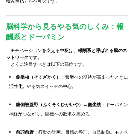
積み重ね」が不可欠です。
脳科学から見るやる気のしくみ：報
酬系とドーパミン
　モチベーションを支える中枢は、
報酬系と呼ばれる脳のネ
ットワーク
です。
　とくに注目すべきは以下の部位です。
側坐核（そくざかく）
：報酬への期待が高まったときに
活性化。やる気スイッチの中心。
腹側被蓋野（ふくそくひがいや）→側坐核
：ドーパミン
神経がつながり、目標への欲求を高める。
前頭前野
：行動の計画、目標の整理、自己制御。モチベ