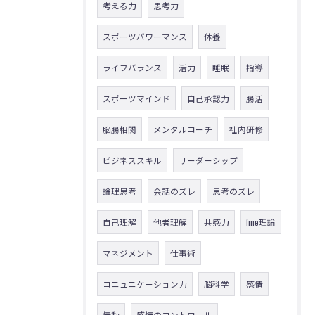
考える力
思考力
スポーツパワーマンス
休養
ライフバランス
活力
睡眠
指導
スポーツマインド
自己承認力
腸活
脳腸相関
メンタルコーチ
社内研修
ビジネススキル
リーダーシップ
論理思考
会話のズレ
思考のズレ
自己理解
他者理解
共感力
fine理論
マネジメント
仕事術
コニュニケーション力
脳科学
感情
情動
感情のコントロール