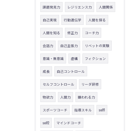
課題発見力
レジリエンス力
人間関係
自己実現
行動遺伝学
人間を探る
人間を知る
修正力
コーチ力
会話力
自己主張力
リベットの実験
意識・無意識
虚構
フィクション
成長
自己コントロール
セルフコントロール
リーダ研修
物欲力
人間力
嫌われる力
スポーツコーチ
指導スキル
self1
self2
マインドコーチ