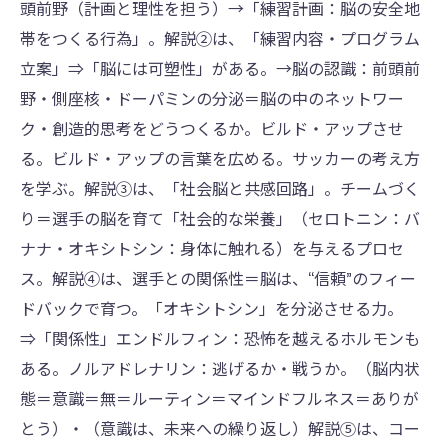
頭前野（計画と理性を担う）→「練習計画：脳の安全地
帯をつくる行為」。解説②は、「練習内容・プログラム
立案」⇒「脳には可塑性」がある。→脳の認識：前頭前
野・側座核・ドーパミンの分泌＝脳の中のネットワー
ク・創造的思考をどうつくるか。ビルド・アップさせ
る。ビルド・アップの言葉を広める。サッカーの考え方
を学ぶ。解説③は、「社会脳と共感回路」。チームづく
り＝選手の脳を育て「社会的な栄養」（セロトニン：バ
ナナ・オキシトシン：身体に触れる）を与えるプロセ
ス。解説④は、選手との関係性＝脳は、“信頼”のフィー
ドバックで育つ。「オキシトシン」を分泌させる力。
⇒「関係性」エンドルフィン：恐怖を越えるホルモンも
ある。ノルアドレナリン：逃げるか・戦うか。（脳内状
態＝意識＝無＝ルーティン＝マインドフルネス＝ありが
とう）・（意識は、未来への繰り返し）解説⑤は、コー