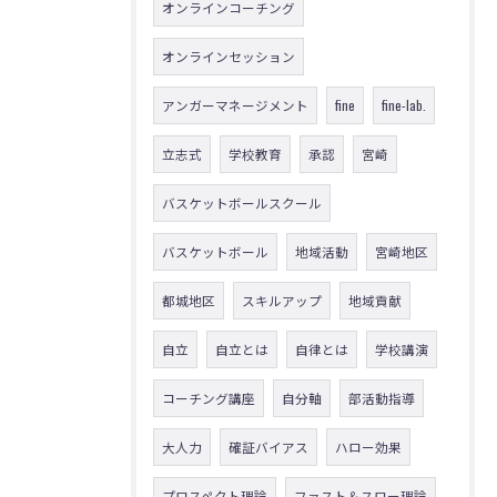
オンラインコーチング
オンラインセッション
アンガーマネージメント
fine
fine-lab.
立志式
学校教育
承認
宮崎
バスケットボールスクール
バスケットボール
地域活動
宮崎地区
都城地区
スキルアップ
地域貢献
自立
自立とは
自律とは
学校講演
コーチング講座
自分軸
部活動指導
大人力
確証バイアス
ハロー効果
プロスペクト理論
ファスト＆スロー理論