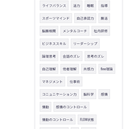
ライフバランス
活力
睡眠
指導
スポーツマインド
自己承認力
腸活
脳腸相関
メンタルコーチ
社内研修
ビジネススキル
リーダーシップ
論理思考
会話のズレ
思考のズレ
自己理解
他者理解
共感力
fine理論
マネジメント
仕事術
コニュニケーション力
脳科学
感情
情動
感情のコントロール
情動のコントロール
FLOW状態