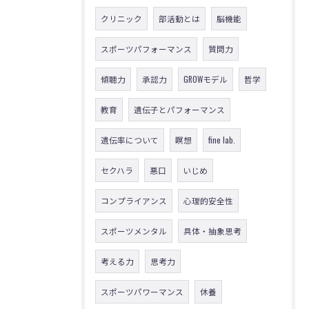
クリニック
部活動とは
脳機能
スポーツパフォーマンス
質問力
傾聴力
承認力
GROWモデル
哲学
教育
遺伝子とパフォーマンス
遺伝率について
瞑想
fine lab.
セクハラ
悪口
いじめ
コンプライアンス
心理的安全性
スポーツメンタル
具体・抽象思考
考える力
思考力
スポーツパワーマンス
休養