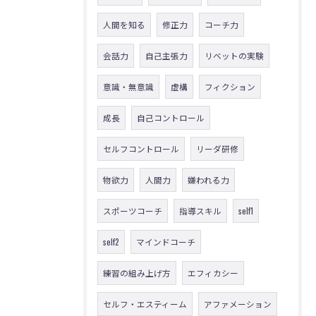
人間を知る
修正力
コーチ力
会話力
自己主張力
リベットの実験
意識・無意識
虚構
フィクション
成長
自己コントロール
セルフコントロール
リーダ研修
物欲力
人間力
嫌われる力
スポーツコーチ
指導スキル
self1
self2
マインドコーチ
練習の組み上げ方
エフィカシー
セルフ・エスティーム
アファメーション