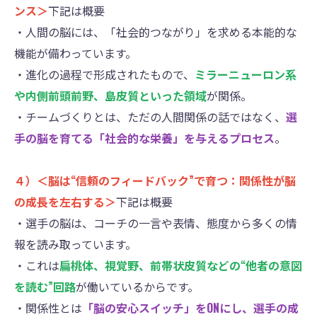
ンス＞
下記は概要
・人間の脳には、「社会的つながり」を求める本能的な
機能が備わっています。
・進化の過程で形成されたもので、
ミラーニューロン系
や内側前頭前野、島皮質といった領域
が関係。
・チームづくりとは、ただの人間関係の話ではなく、
選
手の脳を育てる「社会的な栄養」を与えるプロセス
。
４）＜脳は“信頼のフィードバック”で育つ：関係性が脳
の成長を左右する＞
下記は概要
・選手の脳は、コーチの一言や表情、態度から多くの情
報を読み取っています。
・これは
扁桃体、視覚野、前帯状皮質などの“他者の意図
を読む”回路
が働いているからです。
・関係性とは
「脳の安心スイッチ」をONにし、選手の成