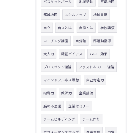
バスケットボール
地域活動
宮崎地区
都城地区
スキルアップ
地域貢献
自立
自立とは
自律とは
学校講演
コーチング講座
自分軸
部活動指導
大人力
確証バイアス
ハロー効果
プロスペクト理論
ファスト＆スロー理論
マインドフルネス瞑想
自己肯定力
指導力
教師力
企業講演
脳の不思議
企業セミナー
チームビルディング
チーム作り
パフォーマンスアップ
選手育成
自覚