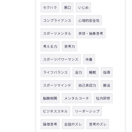
セクハラ
悪口
いじめ
コンプライアンス
心理的安全性
スポーツメンタル
具体・抽象思考
考える力
思考力
スポーツパワーマンス
休養
ライフバランス
活力
睡眠
指導
スポーツマインド
自己承認力
腸活
脳腸相関
メンタルコーチ
社内研修
ビジネススキル
リーダーシップ
論理思考
会話のズレ
思考のズレ