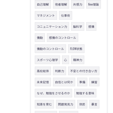
自己理解
他者理解
共感力
fine理論
マネジメント
仕事術
コニュニケーション力
脳科学
感情
情動
感情のコントロール
情動のコントロール
FLOW状態
スポーツ心理学
心
精神力
高校総体
判断力
不安との付き合い方
未来記憶
自信とは何か
準備
練習
なぜ、勉強をさせるのか
勉強する意味
知恵を育む
問題発見力
体罰
暴言