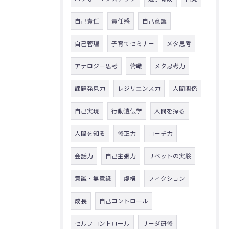
自己責任
責任感
自己意識
自己管理
子育てセミナー
メタ思考
アナロジー思考
俯瞰
メタ思考力
課題発見力
レジリエンス力
人間関係
自己実現
行動遺伝学
人間を探る
人間を知る
修正力
コーチ力
会話力
自己主張力
リベットの実験
意識・無意識
虚構
フィクション
成長
自己コントロール
セルフコントロール
リーダ研修