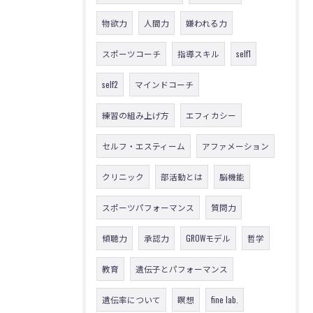
物欲力
人間力
嫌われる力
スポーツコーチ
指導スキル
self1
self2
マインドコーチ
練習の組み上げ方
エフィカシー
セルフ・エスティーム
アファメーション
クリニック
部活動とは
脳機能
スポーツパフォーマンス
質問力
傾聴力
承認力
GROWモデル
哲学
教育
遺伝子とパフォーマンス
遺伝率について
瞑想
fine lab.