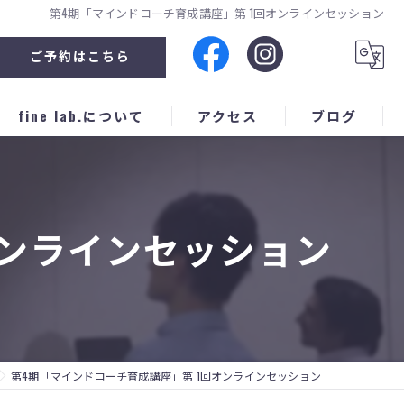
第4期「マインドコーチ育成講座」第 1回オンラインセッション
ご予約はこちら
fine lab.について
アクセス
ブログ
企業セミナー
人材育成
オンラインセッション
スポーツ
子育て
個別
第4期「マインドコーチ育成講座」第 1回オンラインセッション