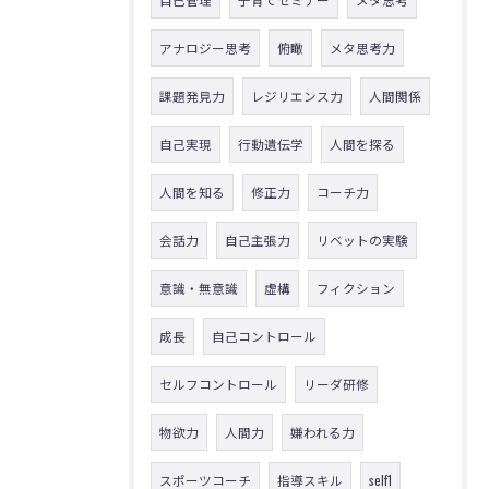
アナロジー思考
俯瞰
メタ思考力
課題発見力
レジリエンス力
人間関係
自己実現
行動遺伝学
人間を探る
人間を知る
修正力
コーチ力
会話力
自己主張力
リベットの実験
意識・無意識
虚構
フィクション
成長
自己コントロール
セルフコントロール
リーダ研修
物欲力
人間力
嫌われる力
スポーツコーチ
指導スキル
self1