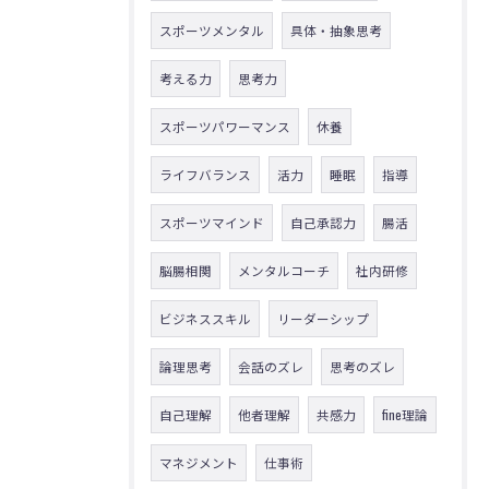
スポーツメンタル
具体・抽象思考
考える力
思考力
スポーツパワーマンス
休養
ライフバランス
活力
睡眠
指導
スポーツマインド
自己承認力
腸活
脳腸相関
メンタルコーチ
社内研修
ビジネススキル
リーダーシップ
論理思考
会話のズレ
思考のズレ
自己理解
他者理解
共感力
fine理論
マネジメント
仕事術