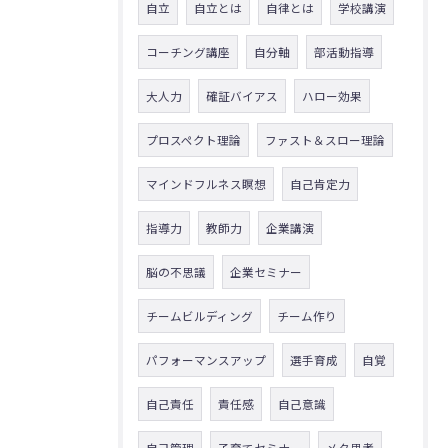
自立
自立とは
自律とは
学校講演
コーチング講座
自分軸
部活動指導
大人力
確証バイアス
ハロー効果
プロスペクト理論
ファスト＆スロー理論
マインドフルネス瞑想
自己肯定力
指導力
教師力
企業講演
脳の不思議
企業セミナー
チームビルディング
チーム作り
パフォーマンスアップ
選手育成
自覚
自己責任
責任感
自己意識
自己管理
子育てセミナー
メタ思考