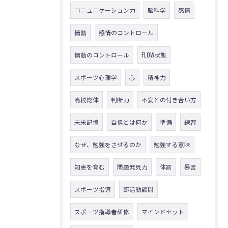
コニュニケーション力
脳科学
感情
情動
感情のコントロール
情動のコントロール
FLOW状態
スポーツ心理学
心
精神力
高校総体
判断力
不安との付き合い方
未来記憶
自信とは何か
準備
練習
なぜ、勉強をさせるのか
勉強する意味
知恵を育む
問題発見力
体罰
暴言
スポーツ指導
部活動顧問
スポーツ指導者研修
マインドセット