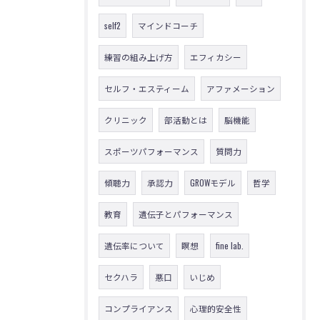
self2
マインドコーチ
練習の組み上げ方
エフィカシー
セルフ・エスティーム
アファメーション
クリニック
部活動とは
脳機能
スポーツパフォーマンス
質問力
傾聴力
承認力
GROWモデル
哲学
教育
遺伝子とパフォーマンス
遺伝率について
瞑想
fine lab.
セクハラ
悪口
いじめ
コンプライアンス
心理的安全性