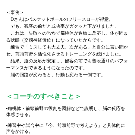
＜事例＞
　Dさんはバスケットボールのフリースローが得意。
　でも、観客の前だと成功率がガクッと下がりました。
　これは、失敗への恐怖で扁桃体が過敏に反応し、体が固ま
る状態（交感神経優位）になっていたからです。
　練習で「ミスしても大丈夫。次がある」と自分に言い聞か
せ、前頭前野を活性化させるトレーニングを続けました。
　結果、脳の反応が安定し、観客の前でも普段通りのパフォ
ーマンスができるようになったのです。
　脳の回路が変わると、行動も変わる一例です。
＜コーチのすべきこと＞
•扁桃体・前頭前野の役割を図解などで説明し、脳の反応を
体感させる。
•練習中や試合中に「今、前頭前野で考えよう」と具体的に
声をかける。