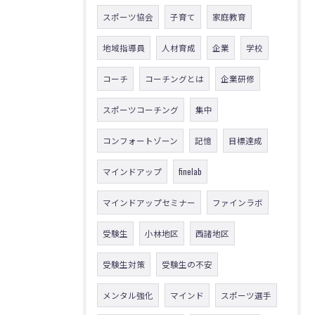
スポーツ協会
子育て
家庭教育
地域指導員
人材育成
企業
学校
コーチ
コーチングとは
企業研修
スポーツコーチング
集中
コンフォートゾーン
記憶
目標達成
マインドアップ
finelab
マインドアップセミナー
ファインラボ
受験生
小林地区
西諸地区
受験生対策
受験生の不安
メンタル強化
マインド
スポーツ選手