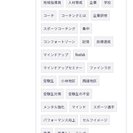
地域指導員
人材育成
企業
学校
コーチ
コーチングとは
企業研修
スポーツコーチング
集中
コンフォートゾーン
記憶
目標達成
マインドアップ
finelab
マインドアップセミナー
ファインラボ
受験生
小林地区
西諸地区
受験生対策
受験生の不安
メンタル強化
マインド
スポーツ選手
パフォーマンス向上
セルフイメージ
思考
思考トレーニング