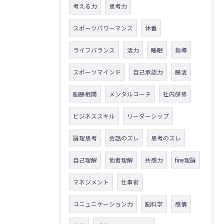
考える力
思考力
スポーツパワーマンス
休養
ライフバランス
活力
睡眠
指導
スポーツマインド
自己承認力
腸活
脳腸相関
メンタルコーチ
社内研修
ビジネススキル
リーダーシップ
論理思考
会話のズレ
思考のズレ
自己理解
他者理解
共感力
fine理論
マネジメント
仕事術
コニュニケーション力
脳科学
感情