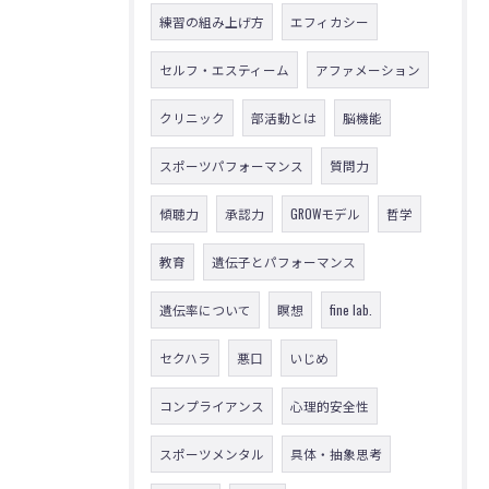
練習の組み上げ方
エフィカシー
セルフ・エスティーム
アファメーション
クリニック
部活動とは
脳機能
スポーツパフォーマンス
質問力
傾聴力
承認力
GROWモデル
哲学
教育
遺伝子とパフォーマンス
遺伝率について
瞑想
fine lab.
セクハラ
悪口
いじめ
コンプライアンス
心理的安全性
スポーツメンタル
具体・抽象思考