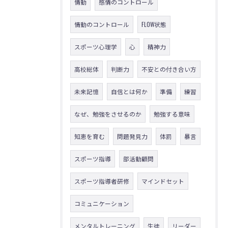
情動
感情のコントロール
情動のコントロール
FLOW状態
スポーツ心理学
心
精神力
高校総体
判断力
不安との付き合い方
未来記憶
自信とは何か
準備
練習
なぜ、勉強をさせるのか
勉強する意味
知恵を育む
問題発見力
体罰
暴言
スポーツ指導
部活動顧問
スポーツ指導者研修
マインドセット
コミュニケーション
メンタルトレーニング
生徒
リーダー