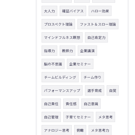
大人力
確証バイアス
ハロー効果
プロスペクト理論
ファスト＆スロー理論
マインドフルネス瞑想
自己肯定力
指導力
教師力
企業講演
脳の不思議
企業セミナー
チームビルディング
チーム作り
パフォーマンスアップ
選手育成
自覚
自己責任
責任感
自己意識
自己管理
子育てセミナー
メタ思考
アナロジー思考
俯瞰
メタ思考力