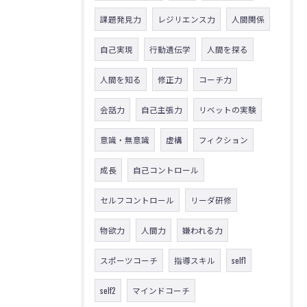
課題発見力
レジリエンス力
人間関係
自己実現
行動遺伝学
人間を探る
人間を知る
修正力
コーチ力
会話力
自己主張力
リベットの実験
意識・無意識
虚構
フィクション
成長
自己コントロール
セルフコントロール
リーダ研修
物欲力
人間力
嫌われる力
スポーツコーチ
指導スキル
self1
self2
マインドコーチ