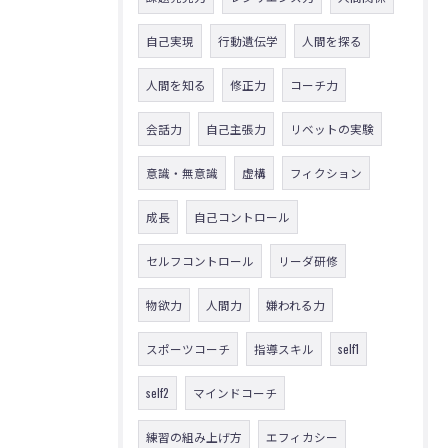
自己実現
行動遺伝学
人間を探る
人間を知る
修正力
コーチ力
会話力
自己主張力
リベットの実験
意識・無意識
虚構
フィクション
成長
自己コントロール
セルフコントロール
リーダ研修
物欲力
人間力
嫌われる力
スポーツコーチ
指導スキル
self1
self2
マインドコーチ
練習の組み上げ方
エフィカシー