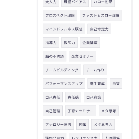
大人力
確証バイアス
ハロー効果
プロスペクト理論
ファスト＆スロー理論
マインドフルネス瞑想
自己肯定力
指導力
教師力
企業講演
脳の不思議
企業セミナー
チームビルディング
チーム作り
パフォーマンスアップ
選手育成
自覚
自己責任
責任感
自己意識
自己管理
子育てセミナー
メタ思考
アナロジー思考
俯瞰
メタ思考力
課題発見力
レジリエンス力
人間関係