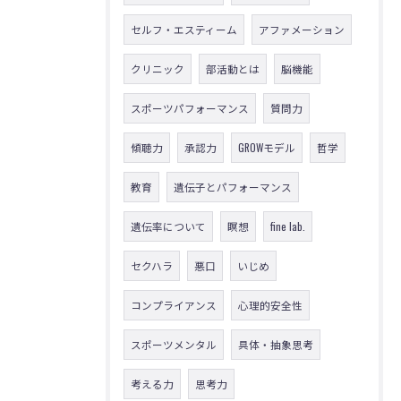
セルフ・エスティーム
アファメーション
クリニック
部活動とは
脳機能
スポーツパフォーマンス
質問力
傾聴力
承認力
GROWモデル
哲学
教育
遺伝子とパフォーマンス
遺伝率について
瞑想
fine lab.
セクハラ
悪口
いじめ
コンプライアンス
心理的安全性
スポーツメンタル
具体・抽象思考
考える力
思考力