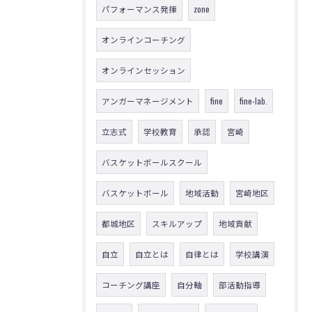
パフォーマンス発揮
zone
オンラインコーチング
オンラインセッション
アンガーマネージメント
fine
fine-lab.
立志式
学校教育
承認
宮崎
バスケットボールスクール
バスケットボール
地域活動
宮崎地区
都城地区
スキルアップ
地域貢献
自立
自立とは
自律とは
学校講演
コーチング講座
自分軸
部活動指導