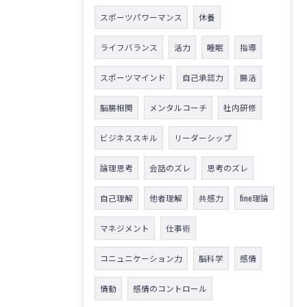
スポーツパワーマンス
休養
ライフバランス
活力
睡眠
指導
スポーツマインド
自己承認力
腸活
脳腸相関
メンタルコーチ
社内研修
ビジネススキル
リーダーシップ
論理思考
会話のズレ
思考のズレ
自己理解
他者理解
共感力
fine理論
マネジメント
仕事術
コニュニケーション力
脳科学
感情
情動
感情のコントロール