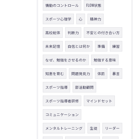
情動のコントロール
FLOW状態
スポーツ心理学
心
精神力
高校総体
判断力
不安との付き合い方
未来記憶
自信とは何か
準備
練習
なぜ、勉強をさせるのか
勉強する意味
知恵を育む
問題発見力
体罰
暴言
スポーツ指導
部活動顧問
スポーツ指導者研修
マインドセット
コミュニケーション
メンタルトレーニング
生徒
リーダー