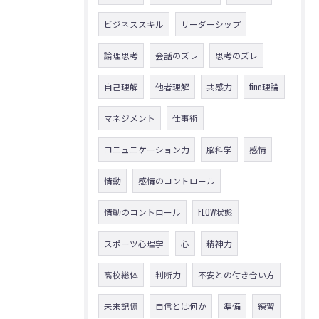
ビジネススキル
リーダーシップ
論理思考
会話のズレ
思考のズレ
自己理解
他者理解
共感力
fine理論
マネジメント
仕事術
コニュニケーション力
脳科学
感情
情動
感情のコントロール
情動のコントロール
FLOW状態
スポーツ心理学
心
精神力
高校総体
判断力
不安との付き合い方
未来記憶
自信とは何か
準備
練習