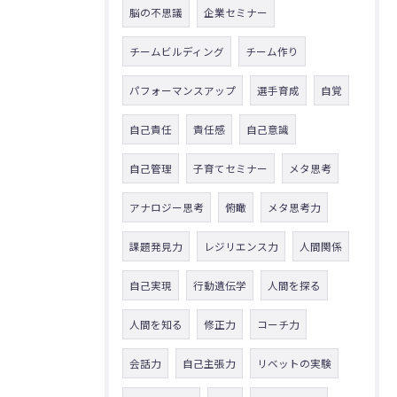
脳の不思議
企業セミナー
チームビルディング
チーム作り
パフォーマンスアップ
選手育成
自覚
自己責任
責任感
自己意識
自己管理
子育てセミナー
メタ思考
アナロジー思考
俯瞰
メタ思考力
課題発見力
レジリエンス力
人間関係
自己実現
行動遺伝学
人間を探る
人間を知る
修正力
コーチ力
会話力
自己主張力
リベットの実験