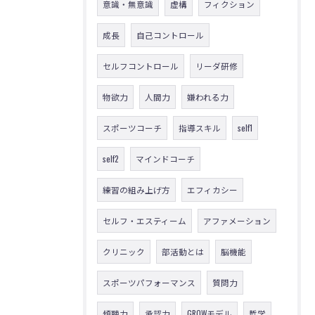
意識・無意識
虚構
フィクション
成長
自己コントロール
セルフコントロール
リーダ研修
物欲力
人間力
嫌われる力
スポーツコーチ
指導スキル
self1
self2
マインドコーチ
練習の組み上げ方
エフィカシー
セルフ・エスティーム
アファメーション
クリニック
部活動とは
脳機能
スポーツパフォーマンス
質問力
傾聴力
承認力
GROWモデル
哲学