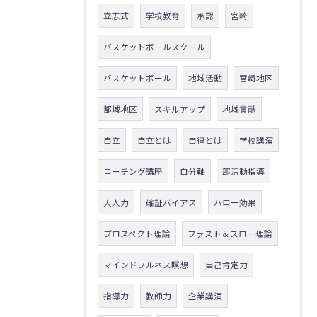
立志式
学校教育
承認
宮崎
バスケットボールスクール
バスケットボール
地域活動
宮崎地区
都城地区
スキルアップ
地域貢献
自立
自立とは
自律とは
学校講演
コーチング講座
自分軸
部活動指導
大人力
確証バイアス
ハロー効果
プロスペクト理論
ファスト＆スロー理論
マインドフルネス瞑想
自己肯定力
指導力
教師力
企業講演