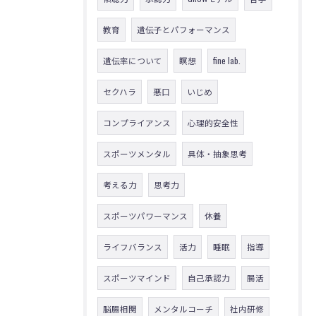
教育
遺伝子とパフォーマンス
遺伝率について
瞑想
fine lab.
セクハラ
悪口
いじめ
コンプライアンス
心理的安全性
スポーツメンタル
具体・抽象思考
考える力
思考力
スポーツパワーマンス
休養
ライフバランス
活力
睡眠
指導
スポーツマインド
自己承認力
腸活
脳腸相関
メンタルコーチ
社内研修