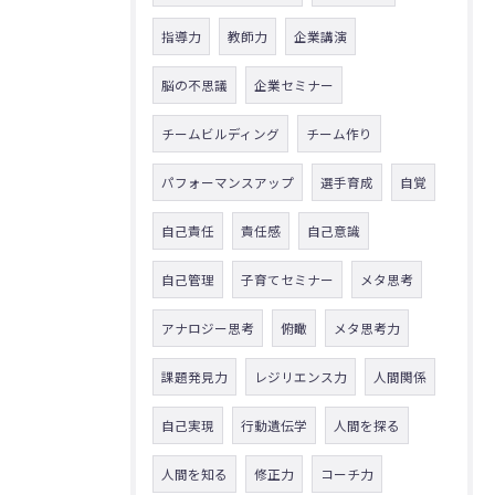
指導力
教師力
企業講演
脳の不思議
企業セミナー
チームビルディング
チーム作り
パフォーマンスアップ
選手育成
自覚
自己責任
責任感
自己意識
自己管理
子育てセミナー
メタ思考
アナロジー思考
俯瞰
メタ思考力
課題発見力
レジリエンス力
人間関係
自己実現
行動遺伝学
人間を探る
人間を知る
修正力
コーチ力