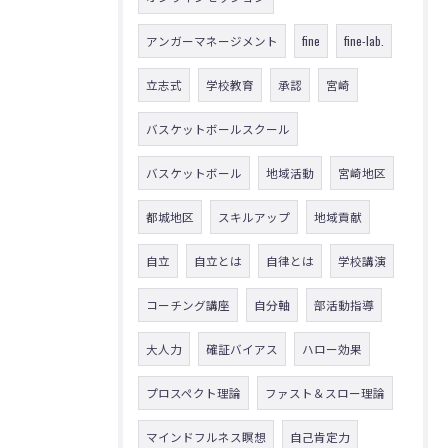
アンガーマネージメント
fine
fine-lab.
立志式
学校教育
承認
宮崎
バスケットボールスクール
バスケットボール
地域活動
宮崎地区
都城地区
スキルアップ
地域貢献
自立
自立とは
自律とは
学校講演
コーチング講座
自分軸
部活動指導
大人力
確証バイアス
ハロー効果
プロスペクト理論
ファスト＆スロー理論
マインドフルネス瞑想
自己肯定力