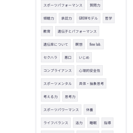
スポーツパフォーマンス
質問力
傾聴力
承認力
GROWモデル
哲学
教育
遺伝子とパフォーマンス
遺伝率について
瞑想
fine lab.
セクハラ
悪口
いじめ
コンプライアンス
心理的安全性
スポーツメンタル
具体・抽象思考
考える力
思考力
スポーツパワーマンス
休養
ライフバランス
活力
睡眠
指導