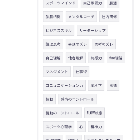
スポーツマインド
自己承認力
腸活
脳腸相関
メンタルコーチ
社内研修
ビジネススキル
リーダーシップ
論理思考
会話のズレ
思考のズレ
自己理解
他者理解
共感力
fine理論
マネジメント
仕事術
コニュニケーション力
脳科学
感情
情動
感情のコントロール
情動のコントロール
FLOW状態
スポーツ心理学
心
精神力