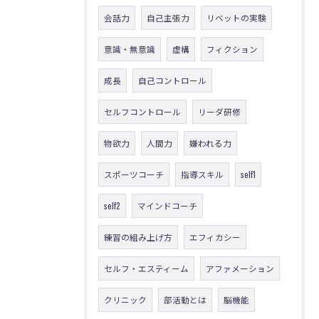
会話力
自己主張力
リベットの実験
意識・無意識
虚構
フィクション
成長
自己コントロール
セルフコントロール
リーダ研修
物欲力
人間力
嫌われる力
スポーツコーチ
指導スキル
self1
self2
マインドコーチ
練習の組み上げ方
エフィカシー
セルフ・エスティーム
アファメーション
クリニック
部活動とは
脳機能