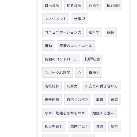
自己理解
他者理解
共感力
fine理論
マネジメント
仕事術
コニュニケーション力
脳科学
感情
情動
感情のコントロール
情動のコントロール
FLOW状態
スポーツ心理学
心
精神力
高校総体
判断力
不安との付き合い方
未来記憶
自信とは何か
準備
練習
なぜ、勉強をさせるのか
勉強する意味
知恵を育む
問題発見力
体罰
暴言