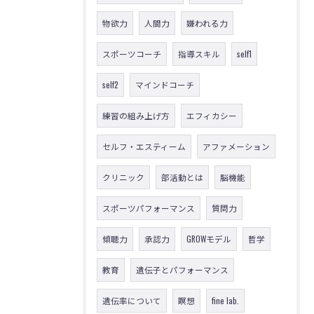
物欲力
人間力
嫌われる力
スポーツコーチ
指導スキル
self1
self2
マインドコーチ
練習の組み上げ方
エフィカシー
セルフ・エスティーム
アファメーション
クリニック
部活動とは
脳機能
スポーツパフォーマンス
質問力
傾聴力
承認力
GROWモデル
哲学
教育
遺伝子とパフォーマンス
遺伝率について
瞑想
fine lab.