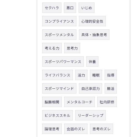
セクハラ
悪口
いじめ
コンプライアンス
心理的安全性
スポーツメンタル
具体・抽象思考
考える力
思考力
スポーツパワーマンス
休養
ライフバランス
活力
睡眠
指導
スポーツマインド
自己承認力
腸活
脳腸相関
メンタルコーチ
社内研修
ビジネススキル
リーダーシップ
論理思考
会話のズレ
思考のズレ