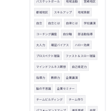
バスケットボール
地域活動
宮崎地区
都城地区
スキルアップ
地域貢献
自立
自立とは
自律とは
学校講演
コーチング講座
自分軸
部活動指導
大人力
確証バイアス
ハロー効果
プロスペクト理論
ファスト＆スロー理論
マインドフルネス瞑想
自己肯定力
指導力
教師力
企業講演
脳の不思議
企業セミナー
チームビルディング
チーム作り
パフォーマンスアップ
選手育成
自覚