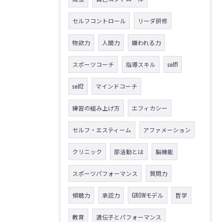
セルフコントロール
リーダ研修
物欲力
人間力
嫌われる力
スポーツコーチ
指導スキル
self1
self2
マインドコーチ
練習の組み上げ方
エフィカシー
セルフ・エスティーム
アファメーション
クリニック
部活動とは
脳機能
スポーツパフォーマンス
質問力
傾聴力
承認力
GROWモデル
哲学
教育
遺伝子とパフォーマンス