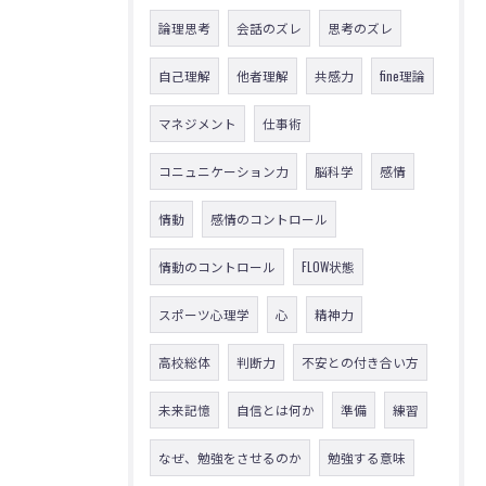
論理思考
会話のズレ
思考のズレ
自己理解
他者理解
共感力
fine理論
マネジメント
仕事術
コニュニケーション力
脳科学
感情
情動
感情のコントロール
情動のコントロール
FLOW状態
スポーツ心理学
心
精神力
高校総体
判断力
不安との付き合い方
未来記憶
自信とは何か
準備
練習
なぜ、勉強をさせるのか
勉強する意味