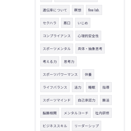
遺伝率について
瞑想
fine lab.
セクハラ
悪口
いじめ
コンプライアンス
心理的安全性
スポーツメンタル
具体・抽象思考
考える力
思考力
スポーツパワーマンス
休養
ライフバランス
活力
睡眠
指導
スポーツマインド
自己承認力
腸活
脳腸相関
メンタルコーチ
社内研修
ビジネススキル
リーダーシップ