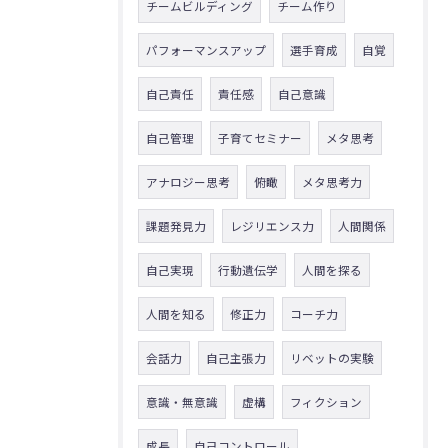
チームビルディング
チーム作り
パフォーマンスアップ
選手育成
自覚
自己責任
責任感
自己意識
自己管理
子育てセミナー
メタ思考
アナロジー思考
俯瞰
メタ思考力
課題発見力
レジリエンス力
人間関係
自己実現
行動遺伝学
人間を探る
人間を知る
修正力
コーチ力
会話力
自己主張力
リベットの実験
意識・無意識
虚構
フィクション
成長
自己コントロール