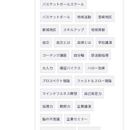
バスケットボールスクール
バスケットボール
地域活動
宮崎地区
都城地区
スキルアップ
地域貢献
自立
自立とは
自律とは
学校講演
コーチング講座
自分軸
部活動指導
大人力
確証バイアス
ハロー効果
プロスペクト理論
ファスト＆スロー理論
マインドフルネス瞑想
自己肯定力
指導力
教師力
企業講演
脳の不思議
企業セミナー